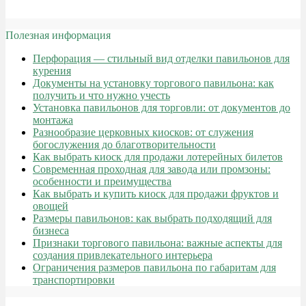
Полезная информация
Перфорация — стильный вид отделки павильонов для
курения
Документы на установку торгового павильона: как
получить и что нужно учесть
Установка павильонов для торговли: от документов до
монтажа
Разнообразие церковных киосков: от служения
богослужения до благотворительности
Как выбрать киоск для продажи лотерейных билетов
Современная проходная для завода или промзоны:
особенности и преимущества
Как выбрать и купить киоск для продажи фруктов и
овощей
Размеры павильонов: как выбрать подходящий для
бизнеса
Признаки торгового павильона: важные аспекты для
создания привлекательного интерьера
Ограничения размеров павильона по габаритам для
транспортировки