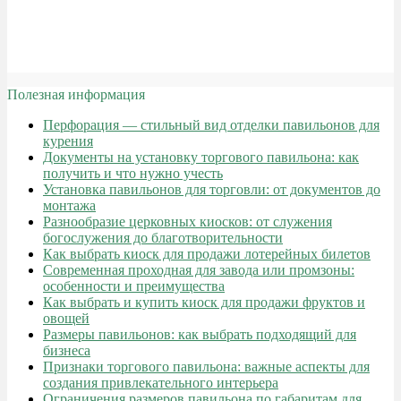
Полезная информация
Перфорация — стильный вид отделки павильонов для
курения
Документы на установку торгового павильона: как
получить и что нужно учесть
Установка павильонов для торговли: от документов до
монтажа
Разнообразие церковных киосков: от служения
богослужения до благотворительности
Как выбрать киоск для продажи лотерейных билетов
Современная проходная для завода или промзоны:
особенности и преимущества
Как выбрать и купить киоск для продажи фруктов и
овощей
Размеры павильонов: как выбрать подходящий для
бизнеса
Признаки торгового павильона: важные аспекты для
создания привлекательного интерьера
Ограничения размеров павильона по габаритам для