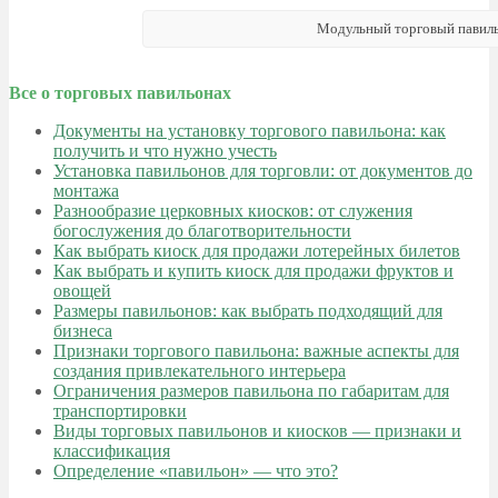
Модульный торговый павиль
Все о торговых павильонах
Документы на установку торгового павильона: как
получить и что нужно учесть
Установка павильонов для торговли: от документов до
монтажа
Разнообразие церковных киосков: от служения
богослужения до благотворительности
Как выбрать киоск для продажи лотерейных билетов
Как выбрать и купить киоск для продажи фруктов и
овощей
Размеры павильонов: как выбрать подходящий для
бизнеса
Признаки торгового павильона: важные аспекты для
создания привлекательного интерьера
Ограничения размеров павильона по габаритам для
транспортировки
Виды торговых павильонов и киосков — признаки и
классификация
Определение «павильон» — что это?