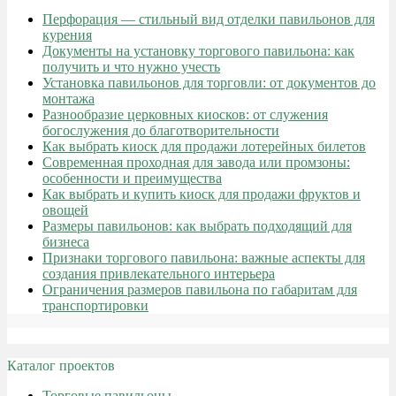
Перфорация — стильный вид отделки павильонов для
курения
Документы на установку торгового павильона: как
получить и что нужно учесть
Установка павильонов для торговли: от документов до
монтажа
Разнообразие церковных киосков: от служения
богослужения до благотворительности
Как выбрать киоск для продажи лотерейных билетов
Современная проходная для завода или промзоны:
особенности и преимущества
Как выбрать и купить киоск для продажи фруктов и
овощей
Размеры павильонов: как выбрать подходящий для
бизнеса
Признаки торгового павильона: важные аспекты для
создания привлекательного интерьера
Ограничения размеров павильона по габаритам для
транспортировки
Каталог проектов
Торговые павильоны