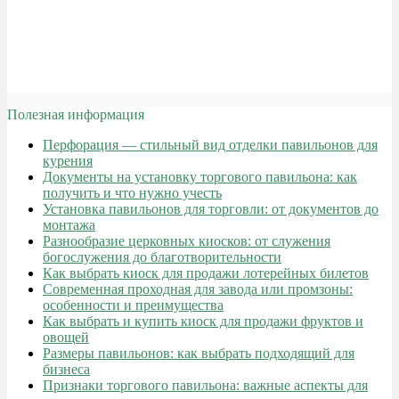
Полезная информация
Перфорация — стильный вид отделки павильонов для
курения
Документы на установку торгового павильона: как
получить и что нужно учесть
Установка павильонов для торговли: от документов до
монтажа
Разнообразие церковных киосков: от служения
богослужения до благотворительности
Как выбрать киоск для продажи лотерейных билетов
Современная проходная для завода или промзоны:
особенности и преимущества
Как выбрать и купить киоск для продажи фруктов и
овощей
Размеры павильонов: как выбрать подходящий для
бизнеса
Признаки торгового павильона: важные аспекты для