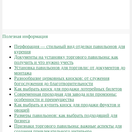
Полезная информация
Перфорация — стильный вид отделки павильонов для
курения
Документы на установку торгового павильона: как
получить и что нужно учесть
Установка павильонов для торговли: от документов до
монтажа
Разнообразие церковных киосков: от служения
богослужения до благотворительности
Как выбрать киоск для продажи лотерейных билетов
Современная проходная для завода или промзоны:
особенности и преимущества
Как выбрать и купить киоск для продажи фруктов и
овощей
Размеры павильонов: как выбрать подходящий для
бизнеса
Признаки торгового павильона: важные аспекты для
создания привлекательного интерьера