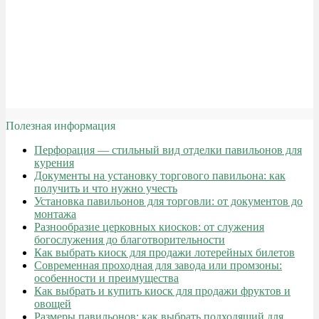
Полезная информация
Перфорация — стильный вид отделки павильонов для
курения
Документы на установку торгового павильона: как
получить и что нужно учесть
Установка павильонов для торговли: от документов до
монтажа
Разнообразие церковных киосков: от служения
богослужения до благотворительности
Как выбрать киоск для продажи лотерейных билетов
Современная проходная для завода или промзоны:
особенности и преимущества
Как выбрать и купить киоск для продажи фруктов и
овощей
Размеры павильонов: как выбрать подходящий для