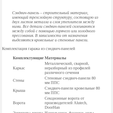
Сэндвич-панель – строительный материал,
имеющий трехслойную структуру, состоящую из
двух листов металла и слоя утеплителя между
ними. Все детали сэндвич-панелей склеиваются
между собой с помощью горячего или холодного
прессования. В зависимости от назначения
выделяются кровельные и стеновые панели.
Комплектация гаража из сэндвич-панелей
Комплектующие
Материалы
Металлический, сварной,
Каркас
неразборный из профилей
различного сечения
Стеновые сэндвич-панели 80
Стены
мм ППС
Сэндвич-панели кровельные 80
Крыша
мм ППС
Секционные ворота от
Ворота
производителей Alutech,
DoorHan
Элементы декора
Нащельники, фасонки, углы