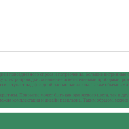
ей повседневного спроса и потребления. Большие витринные ок
у электропроводки, оснащение осветительными приборами, роз
 выступает над фасадной частью павильона. Также объемными с
ытием. Покрытие может быть как оранжевого цвета, так и друг
зможна комплектация и дизайн павильона. Таким образом, можно