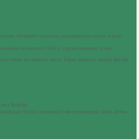
чением. Включает элементы, усиливающие каркас в виде
на выбор по каталогу RAL), отделка внешних углов
уголком из гладкого листа. Также декор по центру фасада.
огу Renolit)
окамерный глухой стеклопакет, многозапорный замок, ручка-