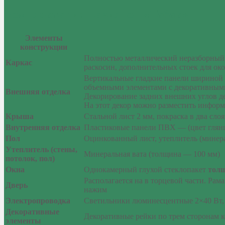
Комплектация павильон «Табак»
Элементы
конструкции
Полностью металлический неразборный 
Каркас
раскосин, дополнительных стоек для ок
Вертикальные гладкие панели шириной 
объемными элементами с декоративными
Внешняя отделка
Декорирование задних внешних углов де
На этот декор можно разместить информ
Крыша
Стальной лист 2 мм, покраска в два сло
Внутренняя отделка
Пластиковые панели ПВХ — (цвет глян
Пол
Оцинкованный лист, утеплитель (минерал
Утеплитель (стены,
Минеральная вата (толщина — 100 мм)
потолок, пол)
Окна
Однокамерный глухой стеклопакет
тол
Располагается на в торцевой части. Рам
Дверь
нажим
Электропроводка
Светильники люминесцентные 2×40 Вт, 
Декоративные
Декоративные рейки по трем сторонам 
элементы