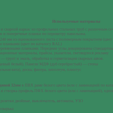
Используемые материалы
и сварной каркас из профильных стальных труб с различным се
он и поперечные планки по периметру павильона.
240 мм из оцинкованного листа с полимерным покрытием (цвет 
 планками (цвет по каталогу RAL)
ревянными планками. Передние углы декорированы стандартным 
ационные материалы, прайсы, указатели, светящуюся рекламу
я — грунт и эмаль, обработка и герметизация сварных швов.
цевый белый). Панели МДФ (дуб серебристый) — стены
ьная вата), доска, фанера, линолеум, плинтус
щиной 32мм
в ПВХ раме белого цвета (или с ламинацией по катал
а и створка профиль ПФХ белого цвета (или с ламинацией), одн
розетки двойные, выключатель, автоматы, УЗО
козырька