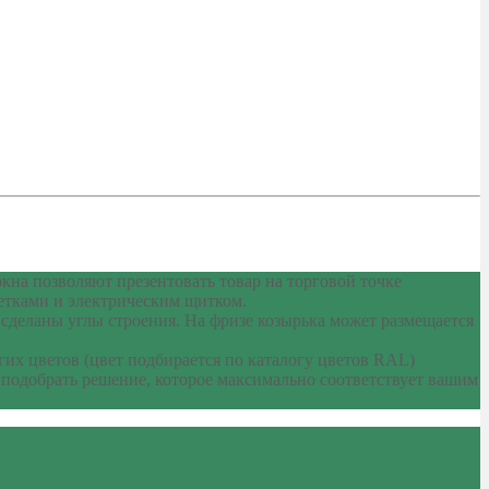
на позволяют презентовать товар на торговой точке
етками и электрическим щитком.
деланы углы строения. На фризе козырька может размещается
их цветов (цвет подбирается по каталогу цветов RAL)
 подобрать решение, которое максимально соответствует вашим