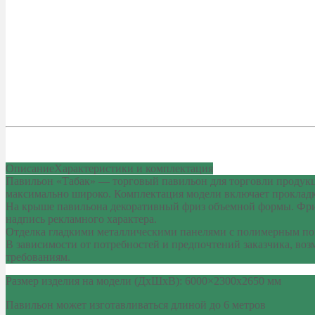
Описание
Характеристики и комплектация
Павильон «Табак» — торговый павильон для торговли продукци
максимально широко. Комплектация модели включает прокладк
На крыше павильона декоративный фриз объемной формы. Фриз
надпись рекламного характера.
Отделка гладкими металлическими панелями с полимерным покр
В зависимости от потребностей и предпочтений заказчика, во
требованиям.
Размер изделия на модели (ДхШхВ): 6000×2300х2650 мм
Павильон может изготавливаться длиной до 6 метров