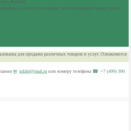
огу Renolit)
окамерный глухой стеклопакет, многозапорный замок, ручка-
ьзованы для продажи различных товаров и услуг. Ознакомится
мпании
infabi@mail.ru
или номеру телефона
+7 (499) 390