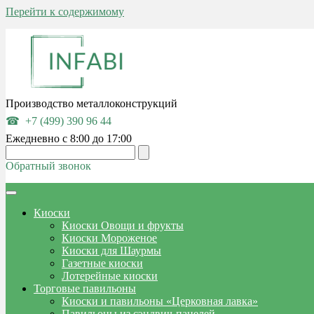
Перейти к содержимому
Производство металлоконструкций
+7 (499) 390 96 44
Ежедневно с 8:00 до 17:00
Обратный звонок
Киоски
Киоски Овощи и фрукты
Киоски Мороженое
Киоски для Шаурмы
Газетные киоски
Лотерейные киоски
Торговые павильоны
Киоски и павильоны «Церковная лавка»
Павильоны из сэндвич-панелей