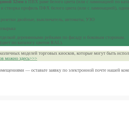
щиной 32мм
в ПВХ раме белого цвета (или с ламинацией по катал
а и створка профиль ПФХ белого цвета (или с ламинацией), одн
розетки двойные, выключатель, автоматы, УЗО
козырька
отделкой деревянными рейками по фасаду и боковым сторонам.
цвет по каталогу цветов RAL).
различных моделей торговых киосков, которые могут быть испол
ов можно здесь>>>
помещениями — оставьте заявку по электронной почте нашей ко