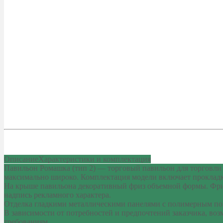
Описание
Характеристики и комплектация
Павильон Ромашка (тип 2) — торговый павильон для торговли 
максимально широко. Комплектация модели включает прокладк
На крыше павильона декоративный фриз объемной формы. Фриз
надпись рекламного характера.
Отделка гладкими металлическими панелями с полимерным покр
В зависимости от потребностей и предпочтений заказчика, во
требованиям.