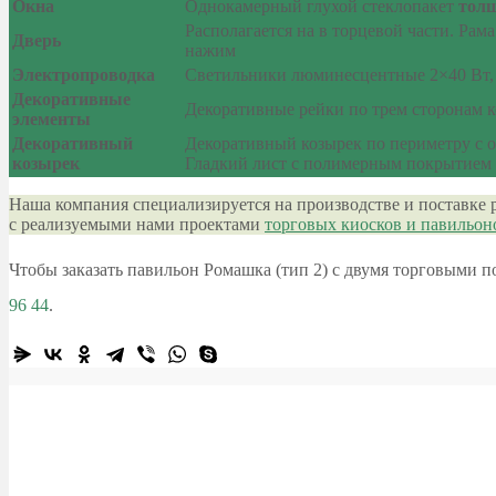
Окна
Однокамерный глухой стеклопакет
тол
Располагается на в торцевой части. Рам
Дверь
нажим
Электропроводка
Светильники люминесцентные 2×40 Вт, 
Декоративные
Декоративные рейки по трем сторонам 
элементы
Декоративный
Декоративный козырек по периметру с 
козырек
Гладкий лист с полимерным покрытием (
Наша компания специализируется на производстве и поставке 
с реализуемыми нами проектами
торговых киосков и павильон
Чтобы заказать павильон Ромашка (тип 2) с двумя торговыми 
96 44
.