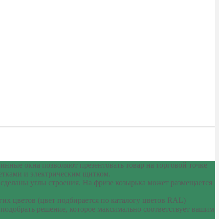
инные окна позволяют презентовать товар на торговой точке
етками и электрическим щитком.
деланы углы строения. На фризе козырька может размещается
их цветов (цвет подбирается по каталогу цветов RAL)
 подобрать решение, которое максимально соответствует вашим