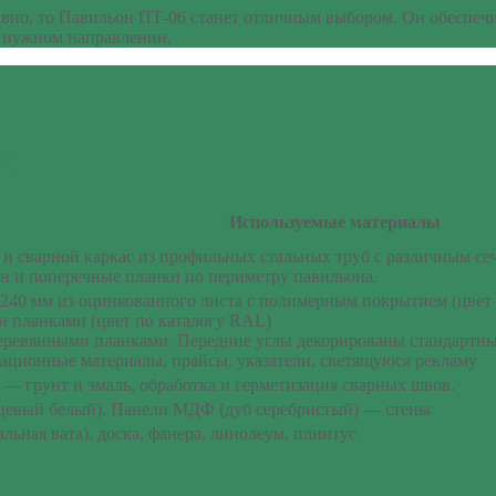
вно, то Павильон ПТ-06 станет отличным выбором. Он обеспечит
 в нужном направлении.
2)
Используемые материалы
и сварной каркас из профильных стальных труб с различным се
он и поперечные планки по периметру павильона.
240 мм из оцинкованного листа с полимерным покрытием (цвет 
 планками (цвет по каталогу RAL)
ревянными планками. Передние углы декорированы стандартным 
ационные материалы, прайсы, указатели, светящуюся рекламу
я — грунт и эмаль, обработка и герметизация сварных швов.
цевый белый). Панели МДФ (дуб серебристый) — стены
ьная вата), доска, фанера, линолеум, плинтус