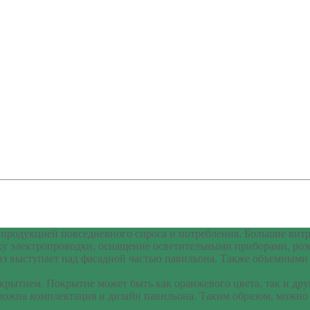
продукцией повседневного спроса и потребления. Большие витр
у электропроводки, оснащение осветительными приборами, роз
 выступает над фасадной частью павильона. Также объемными с
ытием. Покрытие может быть как оранжевого цвета, так и друг
зможна комплектация и дизайн павильона. Таким образом, можно