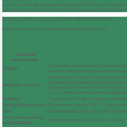
Если вы хотите организовать торговую точку быстро и эффекти
для покупателей, а также позволит вам развивать свой бизнес
Размер изделия на модели (ДхШхВ): 6000×2300х2650 мм
Павильон может изготавливаться длиной до 6 метров
Комплектация павильон Ромашка (тип 
Элементы
конструкции
Полностью металлический неразборный 
Каркас
раскосин, дополнительных стоек для ок
Вертикальные гладкие панели шириной 
объемными элементами с декоративными
Внешняя отделка
Декорирование задних внешних углов де
На этот декор можно разместить информ
Крыша
Стальной лист 2 мм, покраска в два сло
Внутренняя отделка
Пластиковые панели ПВХ — (цвет глян
Пол
Оцинкованный лист, утеплитель (минерал
Утеплитель (стены,
Минеральная вата (толщина — 100 мм)
потолок, пол)