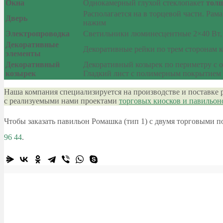
Окна
Однокамерный глухой стеклопакет
тол
Располагается на в торцевой части. Рам
Дверь
нажим
Электропроводка
Светильники люминесцентные 2×40 Вт, 
Декоративные
Декоративные рейки по трем сторонам 
элементы
Декоративный
Декоративный козырек по периметру с 
козырек
Гладкий лист с полимерным покрытием (
Наша компания специализируется на производстве и поставке 
с реализуемыми нами проектами
торговых киосков и павильон
Чтобы заказать павильон Ромашка (тип 1) с двумя торговыми 
96 44
.