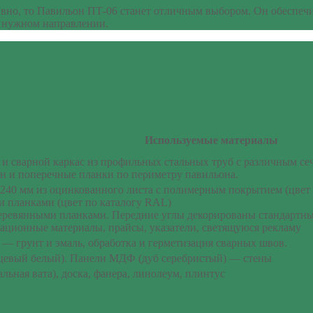
вно, то Павильон ПТ-06 станет отличным выбором. Он обеспечит
 в нужном направлении.
1)
Используемые материалы
и сварной каркас из профильных стальных труб с различным се
он и поперечные планки по периметру павильона.
240 мм из оцинкованного листа с полимерным покрытием (цвет 
 планками (цвет по каталогу RAL)
ревянными планками. Передние углы декорированы стандартным 
ационные материалы, прайсы, указатели, светящуюся рекламу
я — грунт и эмаль, обработка и герметизация сварных швов.
цевый белый). Панели МДФ (дуб серебристый) — стены
ьная вата), доска, фанера, линолеум, плинтус