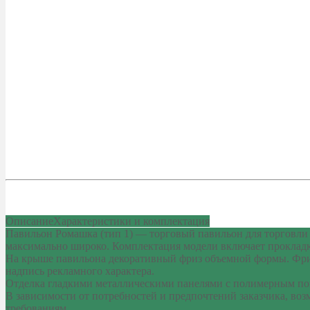
Описание
Характеристики и комплектация
Павильон Ромашка (тип 1) — торговый павильон для торговли 
максимально широко. Комплектация модели включает прокладк
На крыше павильона декоративный фриз объемной формы. Фриз
надпись рекламного характера.
Отделка гладкими металлическими панелями с полимерным покр
В зависимости от потребностей и предпочтений заказчика, во
требованиям.