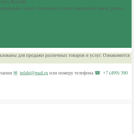
огу Renolit)
окамерный глухой стеклопакет, многозапорный замок, ручка-
ьзованы для продажи различных товаров и услуг. Ознакомится
мпании
infabi@mail.ru
или номеру телефона
+7 (499) 390