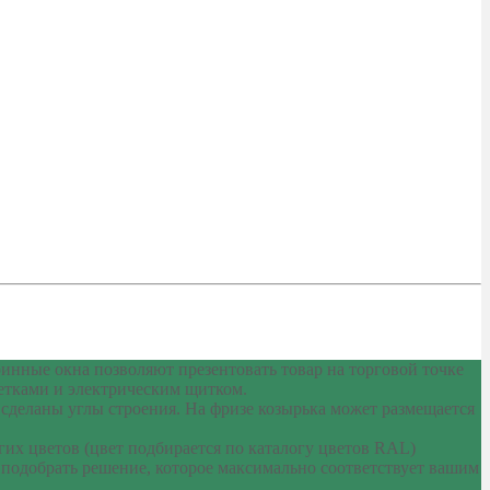
инные окна позволяют презентовать товар на торговой точке
етками и электрическим щитком.
деланы углы строения. На фризе козырька может размещается
их цветов (цвет подбирается по каталогу цветов RAL)
 подобрать решение, которое максимально соответствует вашим