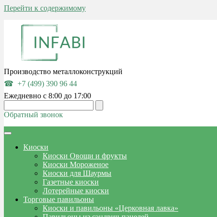
Перейти к содержимому
Производство металлоконструкций
+7 (499) 390 96 44
Ежедневно с 8:00 до 17:00
Обратный звонок
Киоски
Киоски Овощи и фрукты
Киоски Мороженое
Киоски для Шаурмы
Газетные киоски
Лотерейные киоски
Торговые павильоны
Киоски и павильоны «Церковная лавка»
Павильоны из сэндвич-панелей