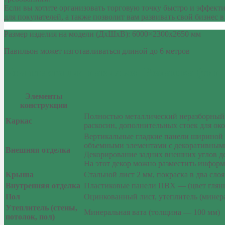
Если вы хотите организовать торговую точку быстро и эффекти
для покупателей, а также позволит вам развивать свой бизнес
Размер изделия на модели (ДхШхВ): 6000×2300х2650 мм
Павильон может изготавливаться длиной до 6 метров
Комплектация павильон Ромашка (тип 
Элементы
конструкции
Полностью металлический неразборный 
Каркас
раскосин, дополнительных стоек для ок
Вертикальные гладкие панели шириной 
объемными элементами с декоративными
Внешняя отделка
Декорирование задних внешних углов де
На этот декор можно разместить информ
Крыша
Стальной лист 2 мм, покраска в два сло
Внутренняя отделка
Пластиковые панели ПВХ — (цвет глян
Пол
Оцинкованный лист, утеплитель (минерал
Утеплитель (стены,
Минеральная вата (толщина — 100 мм)
потолок, пол)