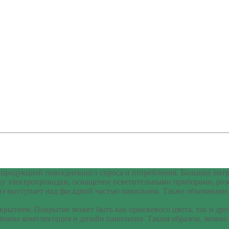
продукцией повседневного спроса и потребления. Большие витр
у электропроводки, оснащение осветительными приборами, роз
 выступает над фасадной частью павильона. Также объемными с
ытием. Покрытие может быть как оранжевого цвета, так и друг
зможна комплектация и дизайн павильона. Таким образом, можно