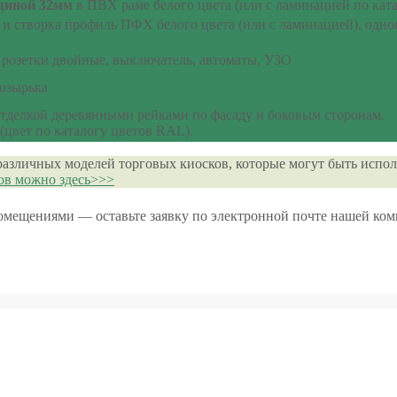
щиной 32мм
в ПВХ раме белого цвета (или с ламинацией по катал
а и створка профиль ПФХ белого цвета (или с ламинацией), одн
розетки двойные, выключатель, автоматы, УЗО
козырька
отделкой деревянными рейками по фасаду и боковым сторонам.
цвет по каталогу цветов RAL).
различных моделей торговых киосков, которые могут быть испол
ов можно здесь>>>
помещениями — оставьте заявку по электронной почте нашей ко