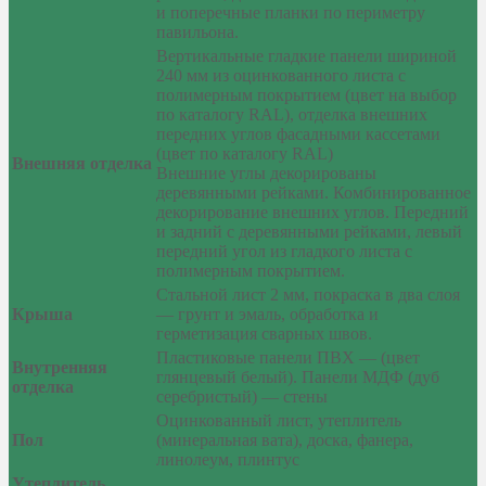
и поперечные планки по периметру
павильона.
Вертикальные гладкие панели шириной
240 мм из оцинкованного листа с
полимерным покрытием (цвет на выбор
по каталогу RAL), отделка внешних
передних углов фасадными кассетами
(цвет по каталогу RAL)
Внешняя отделка
Внешние углы декорированы
деревянными рейками. Комбинированное
декорирование внешних углов. Передний
и задний с деревянными рейками, левый
передний угол из гладкого листа с
полимерным покрытием.
Стальной лист 2 мм, покраска в два слоя
Крыша
— грунт и эмаль, обработка и
герметизация сварных швов.
Пластиковые панели ПВХ — (цвет
Внутренняя
глянцевый белый). Панели МДФ (дуб
отделка
серебристый) — стены
Оцинкованный лист, утеплитель
Пол
(минеральная вата), доска, фанера,
линолеум, плинтус
Утеплитель