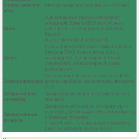
(стены, потолок,
Минеральная вата (толщина — 100 мм)
пол)
Однокамерный глухой стеклопакет
толщиной 32мм
в ПВХ раме белого
Окна
цвета (или с ламинацией по каталогу
Renolit)
Окно с форточкой для выдачи
Располагается на фасаде. Рама и створка
профиль ПФХ белого цвета (или с
Дверь
ламинацией), однокамерный глухой
стеклопакет, многозапорный замок,
ручка-нажим
Светильники люминесцентные 2×40 Вт,
Электропроводка
розетки двойные, выключатель, автоматы,
УЗО
Декоративные
Декоративные рейки по углам киоска и
элементы
козырьку
Декоративный козырек по периметру с
отделкой деревянными рейками по фасаду
Декоративный
и боковым сторонам.
козырек
Гладкий лист с полимерным покрытием
(цвет по каталогу цветов RAL).