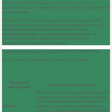
Кроме того, ПТ-16 обладает высокой прочностью и
долговечностью, что гарантирует долговечность и надежность
использования.
Павильон ПТ-16 легко монтируется и демонтируется, что
делает его мобильным и удобным для транспортировки. Это
отличное решение для временных торговых точек,
фестивалей, ярмарок и других мероприятий. Кроме того,
павильон может быть переставлен в другое место в
зависимости от потребностей бизнеса.
Размер изделия на модели (ДхШхВ): 5000×2300х2700 мм
Киоск может изготавливаться длиной до 6 метров
Комплектация павильона ПТ-16
Элементы
Используемые материалы
конструкции
Полностью металлический неразборный и
сварной каркас из профильных стальных
труб с различным сечением. Включает
Каркас
элементы, усиливающие каркас в виде
раскосин, дополнительных стоек для окон