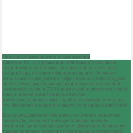
Описание
Характеристики и комплектация
Павильон ПТ-16 с деревянной облицовкой и большими
витринными окнами имеет не только привлекательный
внешний вид, но и многофункциональность. Он может
использоваться как магазин, кафе, киоск или точка продажи
билетов. Благодаря большим витринным окнам и удобной
расстановке полок, в ПТ-16 можно удобно разместить любой
товар и привлечь внимание посетителей.
Кроме того, павильон имеет прочную структуру из металла,
что обеспечивает надежную защиту от внешних воздействий.
Благодаря деревянной облицовке, он отлично впишется в
любой парк, сквер или торговую площадь. Большие
витринные окна позволят удобно и эффективно представить
товары, привлекая внимание потенциальных покупателей.