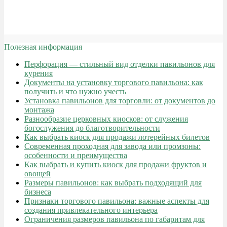
Полезная информация
Перфорация — стильный вид отделки павильонов для
курения
Документы на установку торгового павильона: как
получить и что нужно учесть
Установка павильонов для торговли: от документов до
монтажа
Разнообразие церковных киосков: от служения
богослужения до благотворительности
Как выбрать киоск для продажи лотерейных билетов
Современная проходная для завода или промзоны:
особенности и преимущества
Как выбрать и купить киоск для продажи фруктов и
овощей
Размеры павильонов: как выбрать подходящий для
бизнеса
Признаки торгового павильона: важные аспекты для
создания привлекательного интерьера
Ограничения размеров павильона по габаритам для