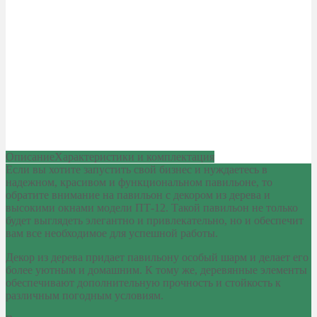
Описание
Характеристики и комплектация
Если вы хотите запустить свой бизнес и нуждаетесь в
надежном, красивом и функциональном павильоне, то
обратите внимание на павильон с декором из дерева и
высокими окнами модели ПТ-12. Такой павильон не только
будет выглядеть элегантно и привлекательно, но и обеспечит
вам все необходимое для успешной работы.
Декор из дерева придает павильону особый шарм и делает его
более уютным и домашним. К тому же, деревянные элементы
обеспечивают дополнительную прочность и стойкость к
различным погодным условиям.