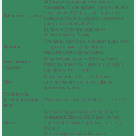
240 мм из оцинкованного листа с
полимерным покрытием (цвет на выбор
по каталогу RAL), отделка внешних
Внешняя отделка
передних углов фасадными кассетами
(цвет по каталогу RAL)
Внешние углы декорированы
деревянными рейками.
Стальной лист 2 мм, покраска в два слоя
Крыша
— грунт и эмаль, обработка и
герметизация сварных швов.
Пластиковые панели ПВХ — (цвет
Внутренняя
глянцевый белый). Панели МДФ (дуб
отделка
серебристый) — стены
Оцинкованный лист, утеплитель
Пол
(минеральная вата), доска, фанера,
линолеум, плинтус
Утеплитель
(стены, потолок,
Минеральная вата (толщина — 100 мм)
пол)
Однокамерный глухой стеклопакет
толщиной 32мм
в ПВХ раме белого
Окна
цвета (или с ламинацией по каталогу
Renolit)
Окно с форточкой для выдачи