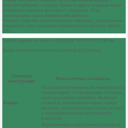
отделкой рейками из дерева. Также на фризе козырька может
размещаться надпись рекламного характера. Углы
декорированы также деревянными рейками.
Отделка гладкими металлическими панелями с полимерным
покрытием. Цвет покрытия подбирается по каталогу цветов
RAL.
Размер изделия на модели (ДхШхВ): 5000×2300х2700 мм
Киоск может изготавливаться длиной до 6 метров
Комплектация павильона ПТ-12
Элементы
Используемые материалы
конструкции
Полностью металлический неразборный и
сварной каркас из профильных стальных
труб с различным сечением. Включает
Каркас
элементы, усиливающие каркас в виде
раскосин, дополнительных стоек для окон
и поперечные планки по периметру
павильона.
Вертикальные гладкие панели шириной