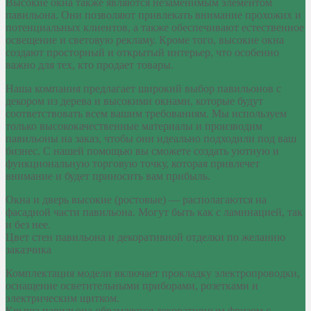
Высокие окна также являются незаменимым элементом
павильона. Они позволяют привлекать внимание прохожих и
потенциальных клиентов, а также обеспечивают естественное
освещение и световую рекламу. Кроме того, высокие окна
создают просторный и открытый интерьер, что особенно
важно для тех, кто продает товары.
Наша компания предлагает широкий выбор павильонов с
декором из дерева и высокими окнами, которые будут
соответствовать всем вашим требованиям. Мы используем
только высококачественные материалы и производим
павильоны на заказ, чтобы они идеально подходили под ваш
бизнес. С нашей помощью вы сможете создать уютную и
функциональную торговую точку, которая привлечет
внимание и будет приносить вам прибыль.
Окна и дверь высокие (ростовые) — располагаются на
фасадной части павильона. Могут быть как с ламинацией, так
и без нее.
Цвет стен павильона и декоративной отделки по желанию
заказчика
Комплектация модели включает прокладку электропроводки,
оснащение осветительными приборами, розетками и
электрическим щитком.
Крыша павильона обрамляется декоративным фризом с