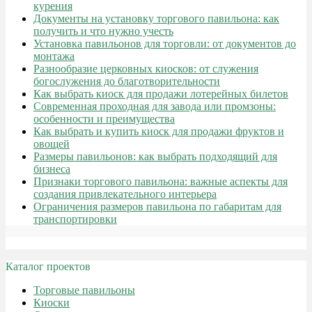
курения
Документы на установку торгового павильона: как
получить и что нужно учесть
Установка павильонов для торговли: от документов до
монтажа
Разнообразие церковных киосков: от служения
богослужения до благотворительности
Как выбрать киоск для продажи лотерейных билетов
Современная проходная для завода или промзоны:
особенности и преимущества
Как выбрать и купить киоск для продажи фруктов и
овощей
Размеры павильонов: как выбрать подходящий для
бизнеса
Признаки торгового павильона: важные аспекты для
создания привлекательного интерьера
Ограничения размеров павильона по габаритам для
транспортировки
Каталог проектов
Торговые павильоны
Киоски