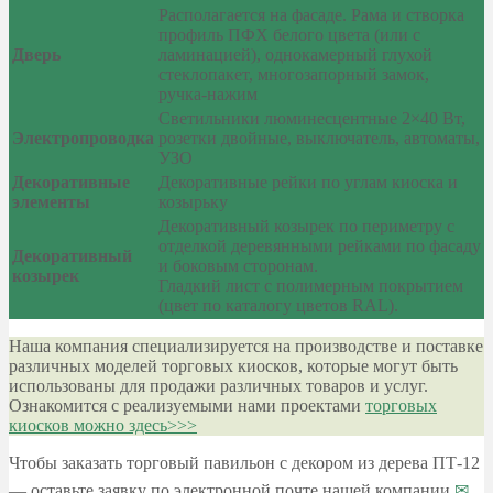
Располагается на фасаде. Рама и створка
профиль ПФХ белого цвета (или с
Дверь
ламинацией), однокамерный глухой
стеклопакет, многозапорный замок,
ручка-нажим
Светильники люминесцентные 2×40 Вт,
Электропроводка
розетки двойные, выключатель, автоматы,
УЗО
Декоративные
Декоративные рейки по углам киоска и
элементы
козырьку
Декоративный козырек по периметру с
отделкой деревянными рейками по фасаду
Декоративный
и боковым сторонам.
козырек
Гладкий лист с полимерным покрытием
(цвет по каталогу цветов RAL).
Наша компания специализируется на производстве и поставке
различных моделей торговых киосков, которые могут быть
использованы для продажи различных товаров и услуг.
Ознакомится с реализуемыми нами проектами
торговых
киосков можно здесь>>>
Чтобы заказать торговый павильон с декором из дерева ПТ-12
— оставьте заявку по электронной почте нашей компании