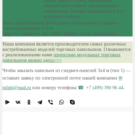
Декор заднего плана: деревянная
обрешетка из планок закрепленных с
интервалом. Планки выкрашены в тон
основной отделке.
Ниже представлены фотографии павильона из сэндвич-
панелей размером 3х4 м
[ngg src=»galleries» ids=»560″ display=»basic_thumbnail»]
Наша компания является производителем самых различных
востребованных моделей торговых павильонов. Ознакомится
с реализованными нами
проектами модульных торговых
павильонов можно здесь>>>
Чтобы заказать павильон из сэндвич-панелей 3х4 м (тип 1) —
оставьте заявку по электронной почте нашей компании
infabi@mail.ru
или номеру телефона
+7 (499) 390 96 44
.