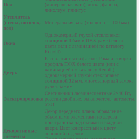
Пол
(минеральная вата), доска, фанера,
линолеум, плинтус
Утеплитель
(стены, потолок,
Минеральная вата (толщина — 100 мм)
пол)
Однокамерный глухой стеклопакет
толщиной 32мм
в ПВХ раме белого
Окна
цвета (или с ламинацией по каталогу
Renolit)
Располагается на фасаде. Рама и створка
профиль ПФХ белого цвета (или с
ламинацией по каталогу Renolit),
Дверь
однокамерный глухой стеклопакет
толщиной 32 мм
, многозапорный замок,
ручка-нажим
Светильники люминесцентные 2×40 Вт,
Электропроводка
розетки двойные, выключатель, автоматы,
УЗО
Декор переднего плана: обрамление
объемными элементами из дерева
пространства над окнами и входной
двери. Цвет контрастный к цвету
Декоративные
основной отделки
элементы