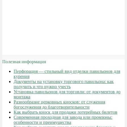
Полезная информация
Перфорация — стильный вид отделки павильонов для
курения
Документы на установку торгового павильона: как
получить и что нужно учесть
Установка павильонов для торговли: от документов до
монтажа
Разнообразие церковных киосков: от служения
богослужения до благотворительности
Как выбрать киоск для продажи лотерейных билетов
Современная проходная для завода или промзоны:
особенности и преимущества