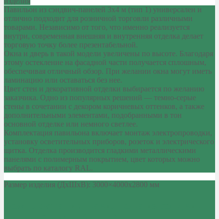
изделия
Павильон из сэндвич-панелей 3х4 м (тип 1) универсален и
отлично подходит для розничной торговли различными
товарами. Независимо от того, что именно реализуется
внутри, современная внешняя и внутренняя отделка делает
торговую точку более презентабельной.
Окна и дверь в такой модели увеличены по высоте. Благодаря
этому остекление на фасадной части получается сплошным,
обеспечивая отличный обзор. При желании окна могут иметь
ламинацию или оставаться без нее.
Цвет стен и декоративной отделки выбирается по желанию
заказчика. Одно из популярных решений — темно-серые
стены в сочетании с декором коричневых оттенков, а также
дополнительными элементами, подобранными в тон
основной отделке или немного светлее.
Комплектация павильона включает монтаж электропроводки,
установку осветительных приборов, розеток и электрического
щитка. Отделка производится гладкими металлическими
панелями с полимерным покрытием, цвет которых можно
выбрать по каталогу RAL.
Размер изделия (ДхШхВ): 3000×4000х2800 мм
Комплектация павильона из сэндвич-
панелей 3х4 м (тип 1)