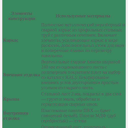
Элементы
Используемые материалы
конструкции
Полностью металлический неразборный и
сварной каркас из профильных стальных
труб с различным сечением. Включает
Каркас
элементы, усиливающие каркас в виде
раскосин, дополнительных стоек для окон
и поперечные планки по периметру
павильона.
Вертикальные гладкие панели шириной
240 мм из оцинкованного листа с
полимерным покрытием (цвет на выбор
Внешняя отделка
по каталогу RAL). Декорирование
внешних углов двусторонним простым
уголком из гладкого листа.
Стальной лист 2 мм, покраска в два слоя
Крыша
— грунт и эмаль, обработка и
герметизация сварных швов.
Пластиковые панели ПВХ — (цвет
Внутренняя
глянцевый белый). Панели МДФ (дуб
отделка
серебристый) — стены
Оцинкованный лист, утеплитель