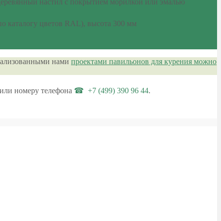
 деревянный настил с покрытием морилкой или эмалью
о каталогу цветов RAL), высота 300 мм
реализованными нами
проектами павильонов для курения можно
или номеру телефона
+7 (499) 390 96 44
.