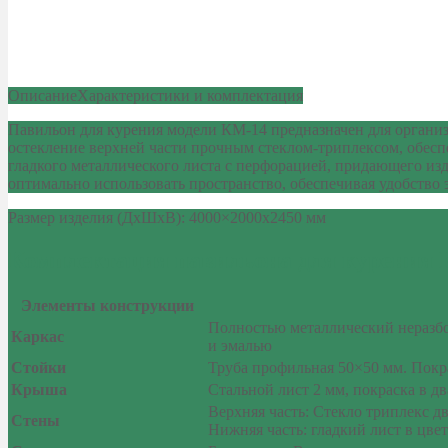
Описание
Характеристики и комплектация
Павильон для курения модели КМ-14 предназначен для органи
остекление верхней части прочным стеклом-триплексом, обес
гладкого металлического листа с перфорацией, придающего и
оптимально использовать пространство, обеспечивая удобство 
Размер изделия (ДхШхВ): 4000×2000х2450 мм
Комплектация павильона для курения
Элементы конструкции
Полностью металлический неразбор
Каркас
и эмалью
Стойки
Труба профильная 50×50 мм. Покр
Крыша
Стальной лист 2 мм, покраска в 
Верхняя часть: Стекло триплекс д
Стены
Нижняя часть: гладкий лист в цве