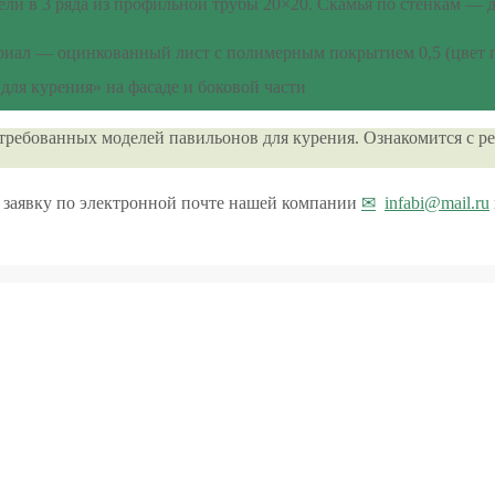
тели в 3 ряда из профильной трубы 20×20. Скамья по стенкам —
ериал — оцинкованный лист с полимерным покрытием 0,5 (цвет п
ля курения» на фасаде и боковой части
требованных моделей павильонов для курения. Ознакомится с 
ю заявку по электронной почте нашей компании
infabi@mail.ru