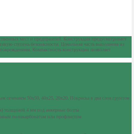
ственных мест и предприятий. Конструкция предусматривает
окую степень безопасности. Цокольная часть выполнена из
 повреждениям. Компактность конструкции позволяет
 сечением 50х50, 40х25, 20х20. Покраска в два слоя грунтом
ки) толщиной 4 мм под анкерные болты
отовым поликарбонатом или профлистом