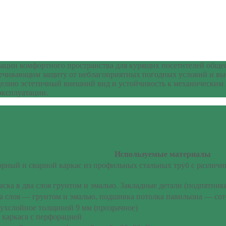
зации комфортного пространства для курящих посетителей обще
печивающим защиту от неблагоприятных погодных условий и выс
зделию эстетичный внешний вид и устойчивость к механическим
эксплуатации.
 КМ-14
Используемые материалы
ный и сварной каркас из профильных стальных труб с различным
аска в два слоя грунтом и эмалью. Закладные детали (подпятни
два слоя — грунтом и эмалью, подшивка потолка павильона — с
вухслойное толщиной 9 мм (прозрачное)
т каркаса с перфорацией