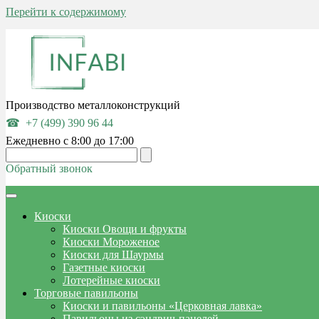
Перейти к содержимому
Производство металлоконструкций
+7 (499) 390 96 44
Ежедневно с 8:00 до 17:00
Обратный звонок
Киоски
Киоски Овощи и фрукты
Киоски Мороженое
Киоски для Шаурмы
Газетные киоски
Лотерейные киоски
Торговые павильоны
Киоски и павильоны «Церковная лавка»
Павильоны из сэндвич-панелей