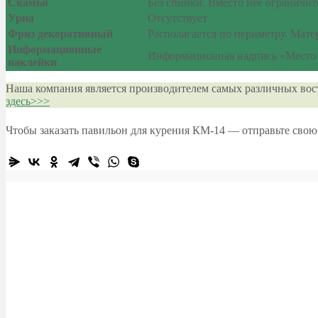
Скамья
Без спинки. Вместо нее ограничи
Урна
Отсутствует
Фриз декоративный
Располагается по периметру. Мат
Информационные
Информационная надпись «Место д
наклейки
Наша компания является производителем самых различных вос
здесь>>>
Чтобы заказать павильон для курения КМ-14 — отправьте сво