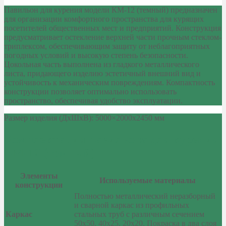
Павильон для курения модели КМ-12 (темный) предназначен
для организации комфортного пространства для курящих
посетителей общественных мест и предприятий. Конструкция
предусматривает остекление верхней части прочным стеклом-
триплексом, обеспечивающим защиту от неблагоприятных
погодных условий и высокую степень безопасности.
Цокольная часть выполнена из гладкого металлического
листа, придающего изделию эстетичный внешний вид и
устойчивость к механическим повреждениям. Компактность
конструкции позволяет оптимально использовать
пространство, обеспечивая удобство эксплуатации.
Размер изделия (ДхШхВ): 5000×2000х2450 мм
Комплектация павильона для курения
КМ-12 (темный)
Элементы
Используемые материалы
конструкции
Полностью металлический неразборный
и сварной каркас из профильных
Каркас
стальных труб с различным сечением
50х50, 40х25, 20х20. Покраска в два слоя