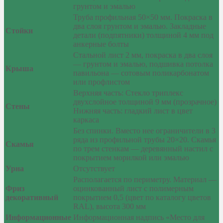
грунтом и эмалью
Труба профильная 50×50 мм. Покраска в
два слоя грунтом и эмалью. Закладные
Стойки
детали (подпятники) толщиной 4 мм под
анкерные болты
Стальной лист 2 мм, покраска в два слоя
— грунтом и эмалью, подшивка потолка
Крыша
павильона — сотовым поликарбонатом
или профлистом
Верхняя часть: Стекло триплекс
двухслойное толщиной 9 мм (прозрачное)
Стены
Нижняя часть: гладкий лист в цвет
каркаса
Без спинки. Вместо нее ограничители в 3
ряда из профильной трубы 20×20. Скамья
Скамья
по трем стенкам — деревянный настил с
покрытием морилкой или эмалью
Урна
Отсутствует
Располагается по периметру. Материал —
Фриз
оцинкованный лист с полимерным
декоративный
покрытием 0,5 (цвет по каталогу цветов
RAL), высота 300 мм
Информационные
Информационная надпись «Место для