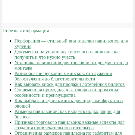
Полезная информация
Перфорация — стильный вид отделки павильонов для
курения
Документы на установку торгового павильона: как
получить и что нужно учесть
Установка павильонов для торговли: от документов до
монтажа
Разнообразие церковных киосков: от служения
богослужения до благотворительности
Как выбрать киоск для продажи лотерейных билетов
Современная проходная для завода или промзоны:
особенности и преимущества
Как выбрать и купить киоск для продажи фруктов и
овощей
Размеры павильонов: как выбрать подходящий для
бизнеса
Признаки торгового павильона: важные аспекты для
создания привлекательного интерьера
Ограничения размеров павильона по габаритам для