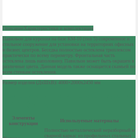
Описание
Характеристики и комплектация
Павильон для курения на базе КМ-10 (тип 5) современное и
стильное сооружение для установки на территориях офисных
и бизнес центров. Беседка полностью остеклена триплексом
практически по всему периметру. Фронтальная часть
остеклена лишь наполовину. Павильон может быть окрашен в
различные цвета. Данная модель также оснащается скамьей по
всем стенкам остекления.
Размер изделия (ДхШхВ): 4000×2000х2450 мм
Комплектация павильона для курения
КМ-10 (тип 5)
Элементы
Используемые материалы
конструкции
Полностью металлический неразборный и
сварной каркас из профильных стальных