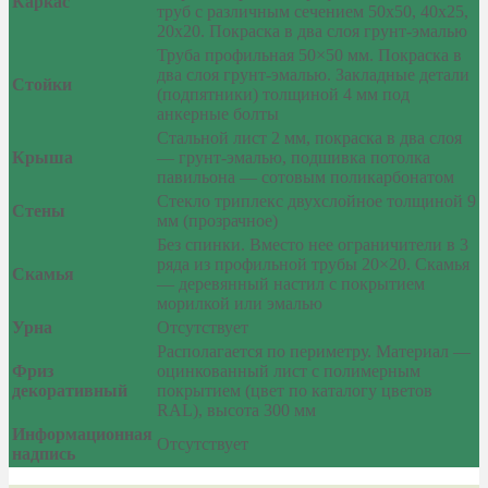
Каркас
труб с различным сечением 50х50, 40х25,
20х20. Покраска в два слоя грунт-эмалью
Труба профильная 50×50 мм. Покраска в
два слоя грунт-эмалью. Закладные детали
Стойки
(подпятники) толщиной 4 мм под
анкерные болты
Стальной лист 2 мм, покраска в два слоя
Крыша
— грунт-эмалью, подшивка потолка
павильона — сотовым поликарбонатом
Стекло триплекс двухслойное толщиной 9
Стены
мм (прозрачное)
Без спинки. Вместо нее ограничители в 3
ряда из профильной трубы 20×20. Скамья
Скамья
— деревянный настил с покрытием
морилкой или эмалью
Урна
Отсутствует
Располагается по периметру. Материал —
Фриз
оцинкованный лист с полимерным
декоративный
покрытием (цвет по каталогу цветов
RAL), высота 300 мм
Информационная
Отсутствует
надпись