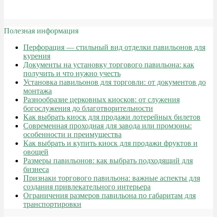
Полезная информация
Перфорация — стильный вид отделки павильонов для
курения
Документы на установку торгового павильона: как
получить и что нужно учесть
Установка павильонов для торговли: от документов до
монтажа
Разнообразие церковных киосков: от служения
богослужения до благотворительности
Как выбрать киоск для продажи лотерейных билетов
Современная проходная для завода или промзоны:
особенности и преимущества
Как выбрать и купить киоск для продажи фруктов и
овощей
Размеры павильонов: как выбрать подходящий для
бизнеса
Признаки торгового павильона: важные аспекты для
создания привлекательного интерьера
Ограничения размеров павильона по габаритам для
транспортировки