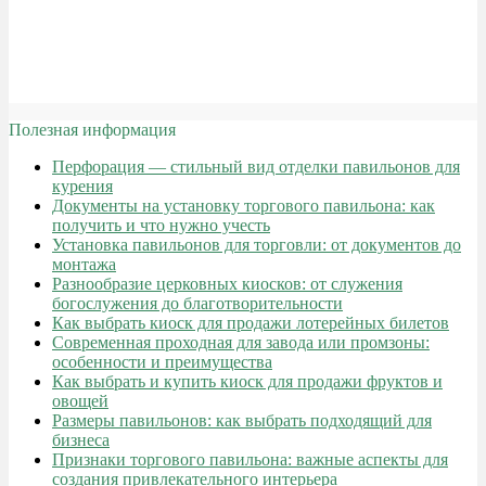
Полезная информация
Перфорация — стильный вид отделки павильонов для
курения
Документы на установку торгового павильона: как
получить и что нужно учесть
Установка павильонов для торговли: от документов до
монтажа
Разнообразие церковных киосков: от служения
богослужения до благотворительности
Как выбрать киоск для продажи лотерейных билетов
Современная проходная для завода или промзоны:
особенности и преимущества
Как выбрать и купить киоск для продажи фруктов и
овощей
Размеры павильонов: как выбрать подходящий для
бизнеса
Признаки торгового павильона: важные аспекты для
создания привлекательного интерьера