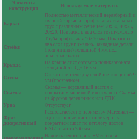
Элементы
Используемые материалы
конструкции
Полностью металлический неразборный и
сварной каркас из профильных стальных
Каркас
труб с различным сечением 50х50, 40х25,
20х20. Покраска в два слоя грунт-эмалью
Труба профильная 50×50 мм. Покраска в
два слоя грунт-эмалью. Закладные детали
Стойки
(подпятники) толщиной 4 мм под
анкерные болты
На крыше лист сотового поликарбоната
Крыша
толщиной от 8 до 16 мм
Стекло триплекс двухслойное толщиной 9
Стены
мм (прозрачное)
Скамья — деревянный настил с
Скамья
покрытием морилкой или эмалью. Скамья
из брусков деревянных или ДПК
Урна
Отсутствует
Располагается по периметру. Материал —
Фриз
оцинкованный лист с полимерным
декоративный
покрытием (цвет по каталогу цветов
RAL), высота 300 мм
Надпись белого цвета «Место для
Информационная