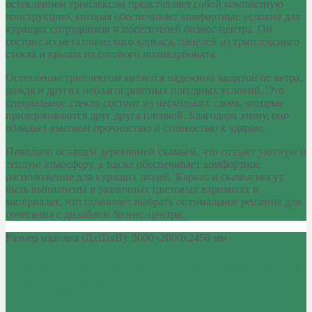
остеклением триплексом представляет собой компактную
конструкцию, которая обеспечивает комфортные условия для
курящих сотрудников и посетителей бизнес-центра. Он
состоит из металлического каркаса, панелей из триплексного
стекла и крыши из сотового поликарбоната.
Остекление триплексом является надежной защитой от ветра,
дождя и других неблагоприятных погодных условий. Это
специальное стекло состоит из нескольких слоев, которые
придерживаются друг друга пленкой. Благодаря этому, оно
обладает высокой прочностью и стойкостью к ударам.
Павильон оснащен деревянной скамьей, что создает уютную и
теплую атмосферу, а также обеспечивает комфортное
расположение для курящих людей. Каркас и скамья могут
быть выполнены в различных цветовых вариантах и
материалах, что позволяет выбрать оптимальное решение для
сочетания с дизайном бизнес-центра.
Размер изделия (ДхШхВ): 3000×2000х2450 мм
Комплектация павильона для курения
КМ-10 (тип 6)