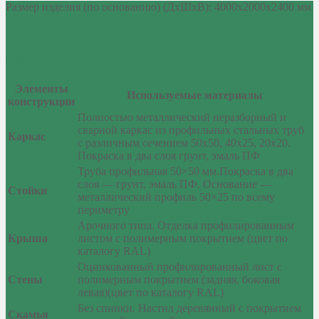
Размер изделия (по основанию) (ДхШхВ): 4000x2000x2400 мм
Комплектация остановочного
павильона ОМ-2 (тип 6)
Элементы
Используемые материалы
конструкции
Полностью металлический неразборный и
сварной каркас из профильных стальных труб
Каркас
с различным сечением 50х50, 40х25, 20х20.
Покраска в два слоя грунт, эмаль ПФ
Труба профильная 50×50 мм.Покраска в два
слоя — грунт, эмаль ПФ. Основание —
Стойки
металлический профиль 50×25 по всему
периметру
Арочного типа. Отделка профилированным
Крыша
листом с полимерным покрытием (цвет по
каталогу RAL)
Оцинкованный профилированный лист с
Стены
полимерным покрытием (задняя, боковая
левая)(цвет по каталогу RAL)
Без спинки. Настил деревянный с покрытием
Скамья