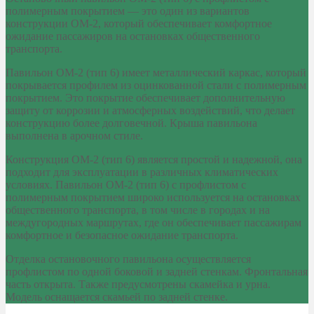
полимерным покрытием — это один из вариантов
конструкции ОМ-2, который обеспечивает комфортное
ожидание пассажиров на остановках общественного
транспорта.
Павильон ОМ-2 (тип 6) имеет металлический каркас, который
покрывается профилем из оцинкованной стали с полимерным
покрытием. Это покрытие обеспечивает дополнительную
защиту от коррозии и атмосферных воздействий, что делает
конструкцию более долговечной. Крыша павильона
выполнена в арочном стиле.
Конструкция ОМ-2 (тип 6) является простой и надежной, она
подходит для эксплуатации в различных климатических
условиях. Павильон ОМ-2 (тип 6) с профлистом с
полимерным покрытием широко используется на остановках
общественного транспорта, в том числе в городах и на
междугородных маршрутах, где он обеспечивает пассажирам
комфортное и безопасное ожидание транспорта.
Отделка остановочного павильона осуществляется
профлистом по одной боковой и задней стенкам. Фронтальная
часть открыта. Также предусмотрены скамейка и урна.
Модель оснащается скамьей по задней стенке.