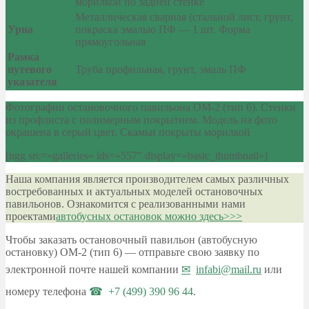
морилкой по задней стенке
Металлическая сварная (стальной лист, грунт,
Урна
покраска эмалью ПФ — 1 шт. Форма
прямоугольная
Рамка
путевого
Труба профильная, грунт, эмаль ПФ
указателя
Фотографии остановочного павильона ОМ-2 (тип 6). Стенки
из профлиста с полимерным покрытием. Модель на фото
окрашена в серый цвет. Скамьи покрыты морилкой
[ngg src=»galleries» ids=»557″ display=»basic_thumbnail»]
Наша компания является производителем самых различных
востребованных и актуальных моделей остановочных
павильонов. Ознакомится с реализованными нами
проектами
автобусных остановок можно здесь>>>
Чтобы заказать остановочный павильон (автобусную
остановку) ОМ-2 (тип 6) — отправьте свою заявку по
электронной почте нашей компании
infabi@mail.ru
или
номеру телефона
+7 (499) 390 96 44
.