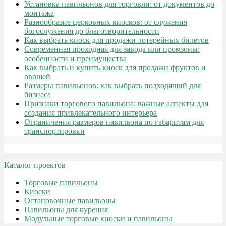
Установка павильонов для торговли: от документов до
монтажа
Разнообразие церковных киосков: от служения
богослужения до благотворительности
Как выбрать киоск для продажи лотерейных билетов
Современная проходная для завода или промзоны:
особенности и преимущества
Как выбрать и купить киоск для продажи фруктов и
овощей
Размеры павильонов: как выбрать подходящий для
бизнеса
Признаки торгового павильона: важные аспекты для
создания привлекательного интерьера
Ограничения размеров павильона по габаритам для
транспортировки
Каталог проектов
Торговые павильоны
Киоски
Остановочные павильоны
Павильоны для курения
Модульные торговые киоски и павильоны