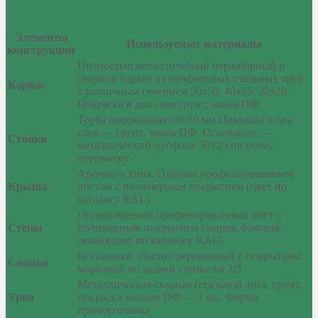
павильона ОМ-2 (тип 5)
Элементы
Используемые материалы
конструкции
Полностью металлический неразборный и
сварной каркас из профильных стальных труб
Каркас
с различным сечением 50х50, 40х25, 20х20.
Покраска в два слоя грунт, эмаль ПФ
Труба профильная 50×50 мм.Покраска в два
слоя — грунт, эмаль ПФ. Основание —
Стойки
металлический профиль 50×25 по всему
периметру
Арочного типа. Отделка профилированным
Крыша
листом с полимерным покрытием (цвет по
каталогу RAL)
Оцинкованный профилированный лист с
Стены
полимерным покрытием (задняя, боковая
левая)(цвет по каталогу RAL)
Без спинки. Настил деревянный с покрытием
Скамья
морилкой по задней стенке на 2/3
Металлическая сварная (стальной лист, грунт,
Урна
покраска эмалью ПФ — 1 шт. Форма
прямоугольная