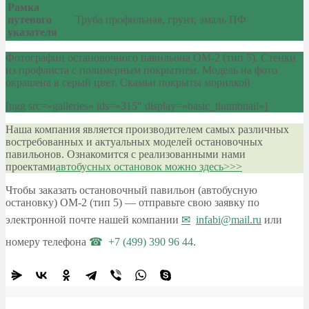
Рамка
путевого
Труба профильная, грунт, эмаль ПФ
указателя
Фотографии остановочного павильона ОМ-2 (тип 5). Стенки
из профлиста с полимерным покрытием. Модель на фото
окрашена в серый цвет. Скамьи покрыты морилкой
[ngg src=»galleries» ids=»315″ display=»basic_thumbnail»]
Наша компания является производителем самых различных
востребованных и актуальных моделей остановочных
павильонов. Ознакомится с реализованными нами
проектами
автобусных остановок можно здесь>>>
Чтобы заказать остановочный павильон (автобусную
остановку) ОМ-2 (тип 5) — отправьте свою заявку по
электронной почте нашей компании
infabi@mail.ru
или
номеру телефона
+7 (499) 390 96 44
.