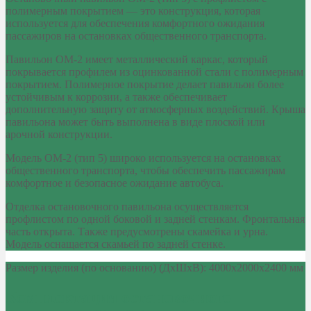
полимерным покрытием — это конструкция, которая
используется для обеспечения комфортного ожидания
пассажиров на остановках общественного транспорта.
Павильон ОМ-2 имеет металлический каркас, который
покрывается профилем из оцинкованной стали с полимерным
покрытием. Полимерное покрытие делает павильон более
устойчивым к коррозии, а также обеспечивает
дополнительную защиту от атмосферных воздействий. Крыша
павильона может быть выполнена в виде плоской или
арочной конструкции.
Модель ОМ-2 (тип 5) широко используется на остановках
общественного транспорта, чтобы обеспечить пассажирам
комфортное и безопасное ожидание автобуса.
Отделка остановочного павильона осуществляется
профлистом по одной боковой и задней стенкам. Фронтальная
часть открыта. Также предусмотрены скамейка и урна.
Модель оснащается скамьей по задней стенке.
Размер изделия (по основанию) (ДхШхВ): 4000x2000x2400 мм
Комплектация остановочного