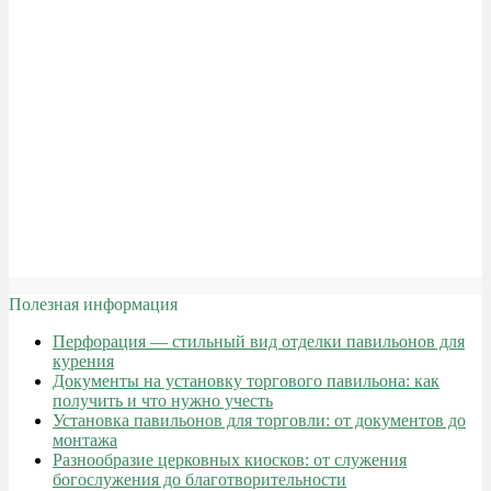
Полезная информация
Перфорация — стильный вид отделки павильонов для
курения
Документы на установку торгового павильона: как
получить и что нужно учесть
Установка павильонов для торговли: от документов до
монтажа
Разнообразие церковных киосков: от служения
богослужения до благотворительности