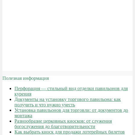
Полезная информация
Перфорация — стильный вид отделки павильонов для
курения
Документы на установку торгового павильона: как
получить и что нужно учесть
Установка павильонов для торговли: от документов до
монтажа
Разнообразие церковных киосков: от служения
богослужения до благотворительности
Как выбрать киоск для продажи лотерейных билетов