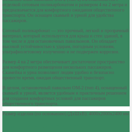
отделкой сотовым поликарбонатом и размером 4 на 2 метра и
предназначается для комфортного ожидания общественного
транспорта. Он оснащен скамьей и урной для удобства
пассажиров.
Сотовый поликарбонат — это прочный, легкий и прозрачный
материал, который используется для крыш и стен зданий, в
том числе и для остановочных павильонов. Он обладает
высокой устойчивостью к ударам, погодным условиям,
ультрафиолетовому излучению и не подвержен коррозии.
Размер 4 на 2 метра обеспечивает достаточное пространство
для комфортного размещения нескольких пассажиров.
Скамейка и урна позволяют людям удобно и безопасно
провести время, ожидая общественный транспорт.
В целом, остановочный павильон ОМ-2 (тип 4), оснащенный
скамьей и урной, является удобным и практичным решением
для создания комфортных условий для пассажиров
общественного транспорта.
Размер изделия (по основанию) (ДхШхВ): 4000x2000x2400 мм
Комплектация остановочного