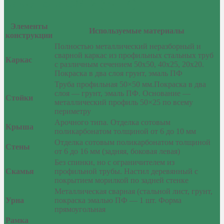
павильона ОМ-2 (тип 4)
Элементы
Используемые материалы
конструкции
Полностью металлический неразборный и
сварной каркас из профильных стальных труб
Каркас
с различным сечением 50х50, 40х25, 20х20.
Покраска в два слоя грунт, эмаль ПФ
Труба профильная 50×50 мм.Покраска в два
слоя — грунт, эмаль ПФ. Основание —
Стойки
металлический профиль 50×25 по всему
периметру
Арочного типа. Отделка сотовым
Крыша
поликарбонатом толщиной от 6 до 10 мм
Отделка сотовым поликарбонатом толщиной
Стены
от 6 до 16 мм (задняя, боковая левая)
Без спинки, но с ограничителем из
Скамья
профильной трубы. Настил деревянный с
покрытием морилкой по задней стенке
Металлическая сварная (стальной лист, грунт,
Урна
покраска эмалью ПФ — 1 шт. Форма
прямоугольная
Рамка