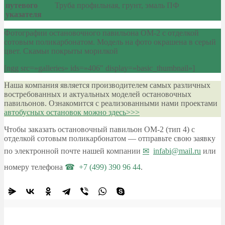
путевого
Труба профильная, грунт, эмаль ПФ
указателя
Фотографии остановочного павильона ОМ-2 с отделкой
сотовым поликарбонатом. Модель на фото окрашена в серый
цвет. Скамьи покрыты морилкой
[ngg src=»galleries» ids=»406″ display=»basic_thumbnail»]
Наша компания является производителем самых различных
востребованных и актуальных моделей остановочных
павильонов. Ознакомится с реализованными нами проектами
автобусных остановок можно здесь>>>
Чтобы заказать остановочный павильон ОМ-2 (тип 4) с
отделкой сотовым поликарбонатом — отправьте свою заявку
по электронной почте нашей компании
infabi@mail.ru
или
номеру телефона
+7 (499) 390 96 44
.