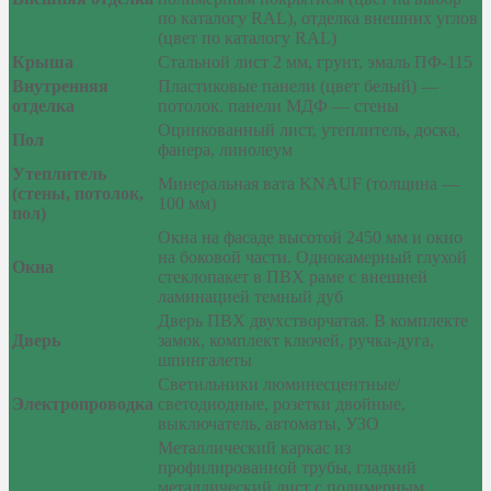
по каталогу RAL), отделка внешних углов
(цвет по каталогу RAL)
Крыша
Стальной лист 2 мм, грунт, эмаль ПФ-115
Внутренняя
Пластиковые панели (цвет белый) —
отделка
потолок. панели МДФ — стены
Оцинкованный лист, утеплитель, доска,
Пол
фанера, линолеум
Утеплитель
Минеральная вата KNAUF (толщина —
(стены, потолок,
100 мм)
пол)
Окна на фасаде высотой 2450 мм и окно
на боковой части. Однокамерный глухой
Окна
стеклопакет в ПВХ раме с внешней
ламинацией темный дуб
Дверь ПВХ двухстворчатая. В комплекте
Дверь
замок, комплект ключей, ручка-дуга,
шпингалеты
Светильники люминесцентные/
Электропроводка
светодиодные, розетки двойные,
выключатель, автоматы, УЗО
Металлический каркас из
профилированной трубы, гладкий
металлический лист с полимерным