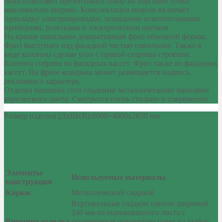
окна позволяют презентовать товар на торговой точке
максимально широко. Комплектация модели включает
прокладку электропроводки, оснащение осветительными
приборами, розетками и электрическим щитком.
На крыше павильона декоративный фриз объемной формы.
Фриз выступает над фасадной частью павильона. Также в
виде колонны сделан угол с правой стороны строения.
Колонна собрана из фасадных кассет. Фриз также из фасадных
кассет. На фризе козырька может размещается надпись
рекламного характера.
Отделка внешних стен гладкими металлическими панелями
коричневого цвета. Смотрится очень стильно и современно.
Размер изделия (ДхШхВ):6000×4000х2850 мм
Комплектация модульного павильона
«Строитель-2»
Элементы
Используемые материалы
конструкции
Каркас
Металлический сварной
Вертикальные гладкие панели шириной
240 мм из оцинкованного листа с
Внешняя отделка
полимерным покрытием (цвет на выбор