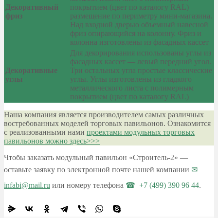
Декоративный
покрытием (цвет по каталогу RAL) —
фриз
размещение по периметру мини-магазина.
Над входной дверью объемный навесной
фриз опирающийся на колонну. Фриз и
колонна изготовлены из фасадных кассет
Для декорирования использованы углы из
фасадных кассет — левый передний угол.
Декоративные
Три остальных угла простые классические
углы
углы. Углы изготовлены из гладкого
металлического листа с полимерным
покрытием (цвет по каталогу RAL)
Наша компания является производителем самых различных
востребованных моделей торговых павильонов. Ознакомится
с реализованными нами
проектами модульных торговых
павильонов можно здесь>>>
Чтобы заказать модульный павильон «Строитель-2» —
оставьте заявку по электронной почте нашей компании
infabi@mail.ru
или номеру телефона
+7 (499) 390 96 44
.