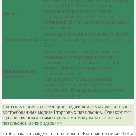
Располагается на фасаде. Рама и створка
профиль ПФХ белого цвета (или с
ламинацией по каталогу Renolit),
Дверь
однокамерный глухой стеклопакет
толщиной 32 мм
, многозапорный замок,
ручка-нажим
Светильники люминесцентные 2×40 Вт,
Электропроводка
розетки двойные, выключатель, автоматы,
УЗО
Декор переднего плана: обрамление
объемными элементами из дерева
пространства над окнами и входной
двери. Цвет контрастный к цвету
Декоративные
основной отделки
элементы
Декор заднего плана: деревянная
обрешетка из планок закрепленных с
интервалом. Планки выкрашены в тон
основной отделке.
Наша компания является производителем самых различных
востребованных моделей торговых павильонов. Ознакомится
с реализованными нами
проектами модульных торговых
павильонов можно здесь>>>
Чтобы заказать модульный павильон «Бытовая техника» 3х4 м