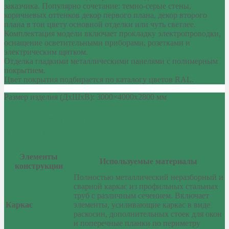
заказчика. Популярно сочетание: темно-серые стены,
коричневых оттенков декор первого плана, декор второго
плана в тон цвету основной отделки или чуть светлее.
Комплектация модели включает прокладку электропроводки,
оснащение осветительными приборами, розетками и
электрическим щитком.
Отделка гладкими металлическими панелями с полимерным
покрытием.
Цвет покрытия подбирается по каталогу цветов RAL.
Размер изделия (ДхШхВ): 3000×4000х2800 мм
Комплектация модульного павильона
«Бытовая техника»
Элементы
Используемые материалы
конструкции
Полностью металлический неразборный и
сварной каркас из профильных стальных
труб с различным сечением. Включает
Каркас
элементы, усиливающие каркас в виде
раскосин, дополнительных стоек для окон
и поперечные планки по периметру