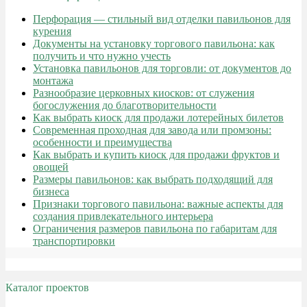
Перфорация — стильный вид отделки павильонов для
курения
Документы на установку торгового павильона: как
получить и что нужно учесть
Установка павильонов для торговли: от документов до
монтажа
Разнообразие церковных киосков: от служения
богослужения до благотворительности
Как выбрать киоск для продажи лотерейных билетов
Современная проходная для завода или промзоны:
особенности и преимущества
Как выбрать и купить киоск для продажи фруктов и
овощей
Размеры павильонов: как выбрать подходящий для
бизнеса
Признаки торгового павильона: важные аспекты для
создания привлекательного интерьера
Ограничения размеров павильона по габаритам для
транспортировки
Каталог проектов