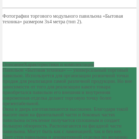
Фотографии торгового модульного павильона «Бытовая
техника» размером 3х4 метра (тип 2).
Описание
Характеристики и комплектация
Павильон «Бытовая техника» — универсальный торговый
павильон. Используется для организации розничной точки
продаж для реализации самой различной продукции. Но вне
зависимости от того для реализации какого товара
приобретался павильон его внешняя и внутренняя
современная отделка делают торговую точку более
презентабельной.
Окна и дверь изготавливаются высокими. Благодаря такой
высоте окон на фронтальной части и боковых частях
павильона остекление получается сплошным и создает
большую обзорность. Располагаются на фасадной части
павильона. Могут быть как с ламинацией, так и без нее.
Цвет стен павильона и декоративной отделки по желанию