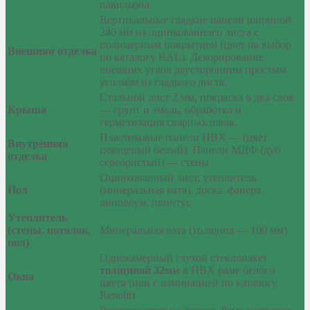
павильона.
Вертикальные гладкие панели шириной
240 мм из оцинкованного листа с
полимерным покрытием (цвет на выбор
Внешняя отделка
по каталогу RAL). Декорирование
внешних углов двусторонним простым
уголком из гладкого листа.
Стальной лист 2 мм, покраска в два слоя
Крыша
— грунт и эмаль, обработка и
герметизация сварных швов.
Пластиковые панели ПВХ — (цвет
Внутренняя
глянцевый белый). Панели МДФ (дуб
отделка
серебристый) — стены
Оцинкованный лист, утеплитель
Пол
(минеральная вата), доска, фанера,
линолеум, плинтус
Утеплитель
(стены, потолок,
Минеральная вата (толщина — 100 мм)
пол)
Однокамерный глухой стеклопакет
толщиной 32мм
в ПВХ раме белого
Окна
цвета (или с ламинацией по каталогу
Renolit)