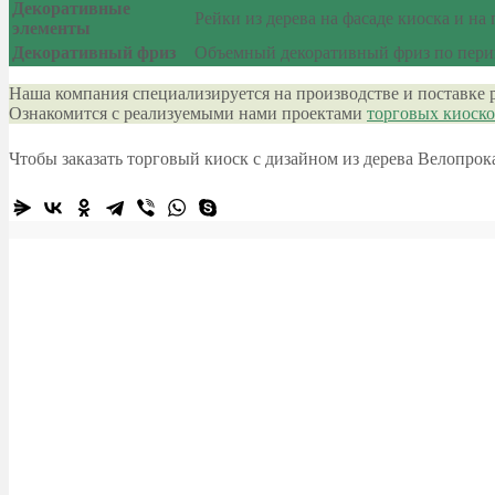
Декоративные
Рейки из дерева на фасаде киоска и на
элементы
Декоративный фриз
Объемный декоративный фриз по перим
Наша компания специализируется на производстве и поставке 
Ознакомится с реализуемыми нами проектами
торговых киоск
Чтобы заказать торговый киоск с дизайном из дерева Велопро