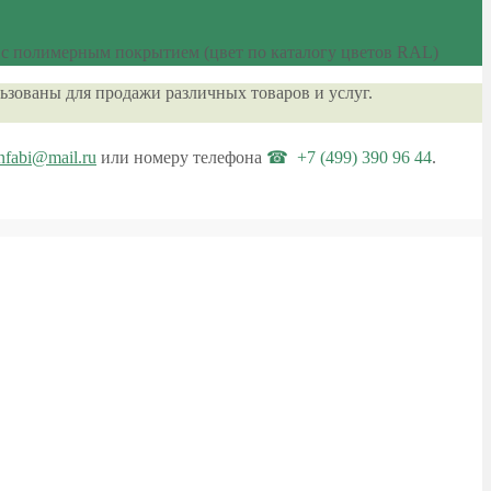
 с полимерным покрытием (цвет по каталогу цветов RAL)
ьзованы для продажи различных товаров и услуг.
nfabi@mail.ru
или номеру телефона
+7 (499) 390 96 44
.