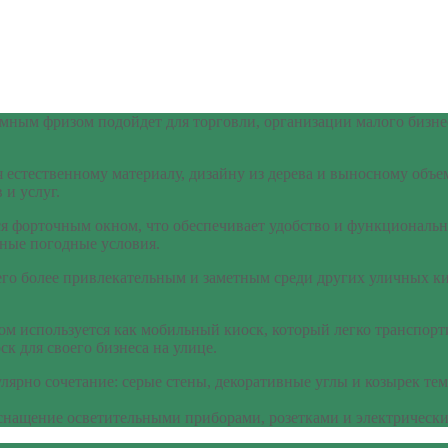
ным фризом подойдет для торговли, организации малого бизнеса
стественному материалу, дизайну из дерева и выносному объемн
 и услуг.
форточным окном, что обеспечивает удобство и функционально
ные погодные условия.
его более привлекательным и заметным среди других уличных к
м используется как мобильный киоск, который легко транспорти
 для своего бизнеса на улице.
улярно сочетание: серые стены, декоративные углы и козырек т
снащение осветительными приборами, розетками и электрическ