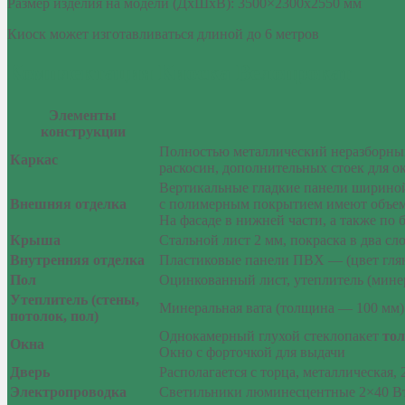
Размер изделия на модели (ДхШхВ): 3500×2300х2550 мм
Киоск может изготавливаться длиной до 6 метров
Комплектация Киоска Велопрокат
Элементы
конструкции
Полностью металлический неразборный
Каркас
раскосин, дополнительных стоек для о
Вертикальные гладкие панели шириной
Внешняя отделка
с полимерным покрытием имеют объем
На фасаде в нижней части, а также по
Крыша
Стальной лист 2 мм, покраска в два сл
Внутренняя отделка
Пластиковые панели ПВХ — (цвет гля
Пол
Оцинкованный лист, утеплитель (минер
Утеплитель (стены,
Минеральная вата (толщина — 100 мм)
потолок, пол)
Однокамерный глухой стеклопакет
то
Окна
Окно с форточкой для выдачи
Дверь
Располагается с торца, металлическая, 
Электропроводка
Светильники люминесцентные 2×40 Вт,