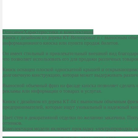
Описание
Характеристики и комплектация
Киоск с дизайном из дерева КТ-Велопрокат и с выносным объем
информационного киоска или пункта продаж билетов.
Он имеет стильный и привлекательный внешний вид благодаря е
что позволяет использовать его для продажи различных товаров
Киоск оснащен плоской односкатной крышей и открывающимся 
долговечную конструкцию, которая может выдерживать различ
Выносной объемный фриз на фасаде киоска позволяет сделать 
рекламы или информации о товарах и услугах.
Киоск с дизайном из дерева КТ-04 с выносным объемным фризо
предпринимателей, которые ищут уникальный и надежный киоск
Цвет стен и декоративной отделки по желанию заказчика. Поп
оттенков.
Комплектация модели включает прокладку электропроводки, о