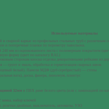
Используемые материалы
 и сварной каркас из профильных стальных труб с различным с
кон и поперечные планки по периметру павильона.
 240 мм из оцинкованного листа с полимерным покрытием (цвет 
ную форму (цвет по каталогу RAL)
 боковым сторонам киоска отделка декоративными рейками из де
оя — грунт и эмаль, обработка и герметизация сварных швов.
нцевый белый). Панели МДФ (дуб серебристый) — стены
альная вата), доска, фанера, линолеум, плинтус
лщиной 32мм
в ПВХ раме белого цвета (или с ламинацией по кат
2 замка, набор ключей
 розетки двойные, выключатель, автоматы, УЗО