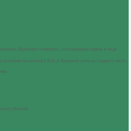
ечением. Включает элементы, усиливающие каркас в виде
на выбор по каталогу RAL). Внешние углы из гладкого листа
рева
алогу Renolit)