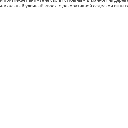
ый привлекает внимание своим стильным дизайном из дере
 уникальный уличный киоск, с декоративной отделкой из на