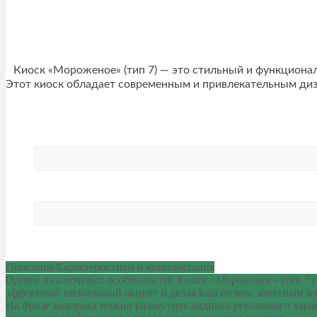
Киоск «Мороженое» (тип 7) — это стильный и функциона
Этот киоск обладает современным и привлекательным диз
Описание
Характеристики и комплектация
Одним из ключевых особенностей Киоск «Мороженое» (тип 7) я
эффектный визуальный акцент и делая ваш бизнес заметным из
На фризе козырька можно разместить надпись рекламного харак