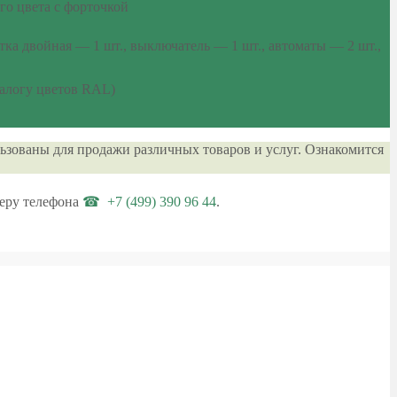
го цвета с форточкой
ка двойная — 1 шт., выключатель — 1 шт., автоматы — 2 шт.,
талогу цветов RAL)
ьзованы для продажи различных товаров и услуг. Ознакомится
еру телефона
+7 (499) 390 96 44
.