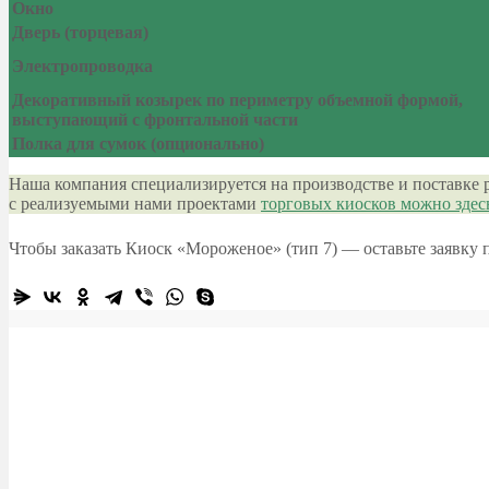
Окно
Дверь (торцевая)
Электропроводка
Декоративный козырек по периметру объемной формой,
выступающий с фронтальной части
Полка для сумок (опционально)
Наша компания специализируется на производстве и поставке 
с реализуемыми нами проектами
торговых киосков можно зде
Чтобы заказать Киоск «Мороженое» (тип 7) — оставьте заявку