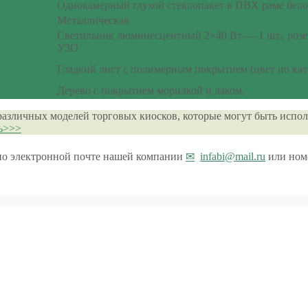
Однокамерный глухой стеклопакет в ПВХ раме бело
Металлическая
Светильник люминесцентный 2×40 Вт — 1 шт., розет
УЗО
Гладкий лист с полимерным покрытием (цвет по ка
Дерево с покрытием морилкой и лаком.
различных моделей торговых киосков, которые могут быть испол
сь>>>
 по электронной почте нашей компании
infabi@mail.ru
или ном