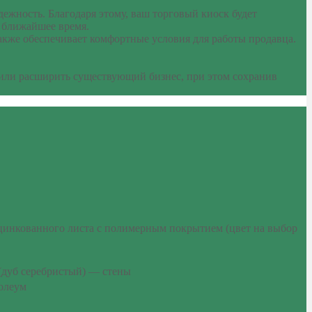
ежность. Благодаря этому, ваш торговый киоск будет
в ближайшее время.
акже обеспечивает комфортные условия для работы продавца.
 или расширить существующий бизнес, при этом сохранив
цинкованного листа с полимерным покрытием (цвет на выбор
(дуб серебристый) — стены
нолеум