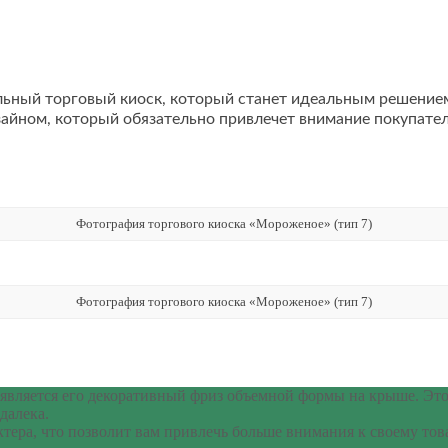
льный торговый киоск, который станет идеальным решением
айном, который обязательно привлечет внимание покупател
Фотография торгового киоска «Мороженое» (тип 7)
Фотография торгового киоска «Мороженое» (тип 7)
вляется его декоративный фриз объемной формы на крыше. Этот 
далека.
тера, что позволит вам привлечь больше внимания к своему това