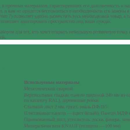
 и прочных материалов, гарантирующих его долговечность и над
, и вам не придется беспокоиться о необходимости его замены 
п 7) позволяет удобно разместить весь необходимый товар, а т
 позволяет адаптировать пространство под ваши нужды.
ыбором для тех, кто хочет открыть небольшую розничную точку
ей.
 7)
Используемые материалы
Металлический сварной
Вертикальные гладкие панели шириной 240 мм из о
по каталогу RAL), деревянные рейки
Стальной лист 2 мм, грунт, эмаль ПФ-115
Пластиковые панели — (цвет белый). Панели МДФ 
Оцинкованный лист, утеплитель, доска, фанера, ли
Минеральная вата KNAUF (толщина — 100 мм)