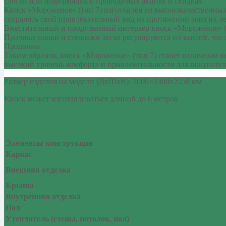
слоган или информация о проводимых акциях и скидках.
Киоск «Мороженое» (тип 7) изготовлен из высококачественных
сохранять свой привлекательный вид на протяжении многих лет
Вместительный и продуманный интерьер киоск «Мороженое» (ти
Прочные полки и стеллажи легко регулируются по высоте, что
Продолжи
Таким образом, киоск «Мороженое» (тип 7) станет отличным в
высокий уровень комфорта и привлекательности для покупател
Размер изделия на модели (ДхШхВ): 3000×2300х2550 мм
Киоск может изготавливаться длиной до 6 метров
Комплектация киоск «Мороженое» (тип
Элементы конструкции
Каркас
Внешняя отделка
Крыша
Внутренняя отделка
Пол
Утеплитель (стены, потолок, пол)