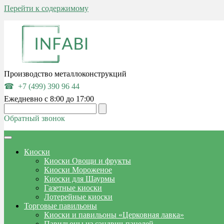
Перейти к содержимому
Производство металлоконструкций
+7 (499) 390 96 44
Ежедневно с 8:00 до 17:00
Обратный звонок
Киоски
Киоски Овощи и фрукты
Киоски Мороженое
Киоски для Шаурмы
Газетные киоски
Лотерейные киоски
Торговые павильоны
Киоски и павильоны «Церковная лавка»
Павильоны из сэндвич-панелей