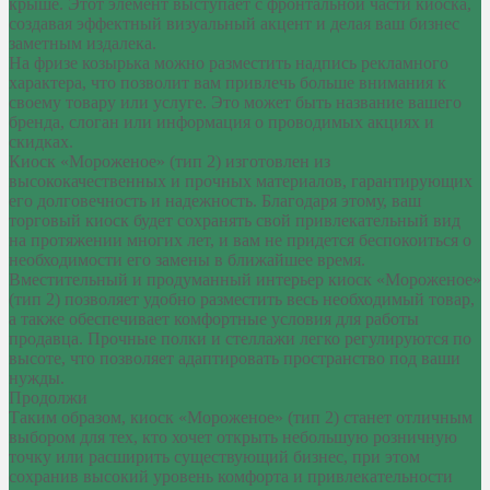
крыше. Этот элемент выступает с фронтальной части киоска,
создавая эффектный визуальный акцент и делая ваш бизнес
заметным издалека.
На фризе козырька можно разместить надпись рекламного
характера, что позволит вам привлечь больше внимания к
своему товару или услуге. Это может быть название вашего
бренда, слоган или информация о проводимых акциях и
скидках.
Киоск «Мороженое» (тип 2) изготовлен из
высококачественных и прочных материалов, гарантирующих
его долговечность и надежность. Благодаря этому, ваш
торговый киоск будет сохранять свой привлекательный вид
на протяжении многих лет, и вам не придется беспокоиться о
необходимости его замены в ближайшее время.
Вместительный и продуманный интерьер киоск «Мороженое»
(тип 2) позволяет удобно разместить весь необходимый товар,
а также обеспечивает комфортные условия для работы
продавца. Прочные полки и стеллажи легко регулируются по
высоте, что позволяет адаптировать пространство под ваши
нужды.
Продолжи
Таким образом, киоск «Мороженое» (тип 2) станет отличным
выбором для тех, кто хочет открыть небольшую розничную
точку или расширить существующий бизнес, при этом
сохранив высокий уровень комфорта и привлекательности