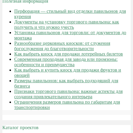
Полезная информация
Перфорация — стильный вид отделки павильонов для
курения
Документы на установку торгового павильона: как
получить и что нужно учесть
Установка павильонов для торговли: от документов до
монтажа
Разнообразие церковных киосков: от служения
богослужения до благотворительности
Как выбрать киоск для продажи лотерейных билетов
Современная проходная для завода или промзоны:
особенности и преимущества
Как выбрать и купить киоск для продажи фруктов и
овощей
Размеры павильонов: как выбрать подходящий для
бизнеса
Признаки торгового павильона: важные аспекты для
создания привлекательного интерьера
Ограничения размеров павильона по габаритам для
транспортировки
Каталог проектов