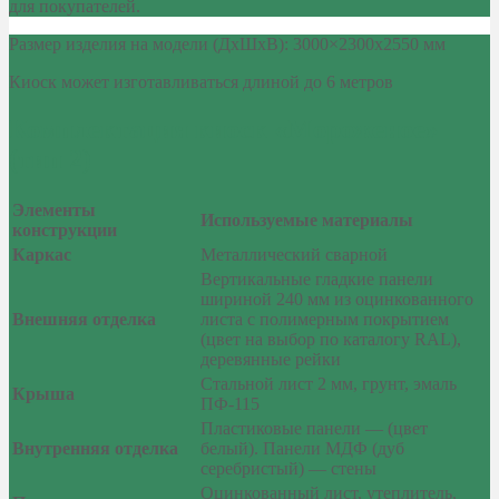
для покупателей.
Размер изделия на модели (ДхШхВ): 3000×2300х2550 мм
Киоск может изготавливаться длиной до 6 метров
Комплектация киоск «Мороженое»
(тип 2)
Элементы
Используемые материалы
конструкции
Каркас
Металлический сварной
Вертикальные гладкие панели
шириной 240 мм из оцинкованного
Внешняя отделка
листа с полимерным покрытием
(цвет на выбор по каталогу RAL),
деревянные рейки
Стальной лист 2 мм, грунт, эмаль
Крыша
ПФ-115
Пластиковые панели — (цвет
Внутренняя отделка
белый). Панели МДФ (дуб
серебристый) — стены
Оцинкованный лист, утеплитель,