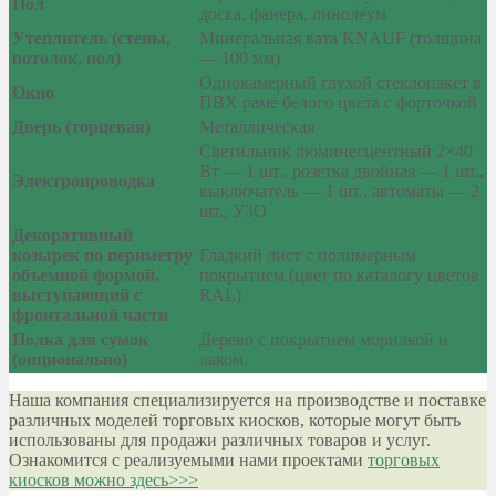
Пол
доска, фанера, линолеум
Утеплитель (стены,
Минеральная вата KNAUF (толщина
потолок, пол)
— 100 мм)
Однокамерный глухой стеклопакет в
Окно
ПВХ раме белого цвета с форточкой
Дверь (торцевая)
Металлическая
Светильник люминесцентный 2×40
Вт — 1 шт., розетка двойная — 1 шт.,
Электропроводка
выключатель — 1 шт., автоматы — 2
шт., УЗО
Декоративный
козырек по периметру
Гладкий лист с полимерным
объемной формой,
покрытием (цвет по каталогу цветов
выступающий с
RAL)
фронтальной части
Полка для сумок
Дерево с покрытием морилкой и
(опционально)
лаком.
Наша компания специализируется на производстве и поставке
различных моделей торговых киосков, которые могут быть
использованы для продажи различных товаров и услуг.
Ознакомится с реализуемыми нами проектами
торговых
киосков можно здесь>>>