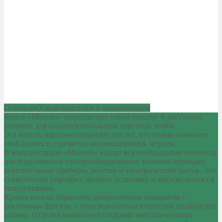
Описание
Характеристики и комплектация
Киоск «Молоко» представляет собой простое и доступное
решение для создания небольшой торговой точки.
Эта модель идеально подойдет для тех, кто только начинает
свой бизнес и стремится минимизировать затраты.
В комплектацию «Молоко» входят все необходимые элементы
для подключения электрооборудования, включая проводку,
осветительные приборы, розетки и электрический щиток. Это
существенно упрощает процесс установки и запуска киоска в
эксплуатацию.
Крыша киоска обрамлена декоративным козырьком с
рекламным фризом, а углы выполнены в простом дизайне без
объема. Отделка выполнена гладкими металлическими