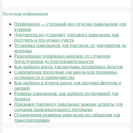
Полезная информация
Перфорация — стильный вид отделки павильонов для
курения
Документы на установку торгового павильона: как
получить и что нужно учесть
Установка павильонов для торговли: от документов до
монтажа
Разнообразие церковных киосков: от служения
богослужения до благотворительности
Как выбрать киоск для продажи лотерейных билетов
Современная проходная для завода или промзоны:
особенности и преимущества
Как выбрать и купить киоск для продажи фруктов и
овощей
Размеры павильонов: как выбрать подходящий для
бизнеса
Признаки торгового павильона: важные аспекты для
создания привлекательного интерьера
Ограничения размеров павильона по габаритам для
транспортировки