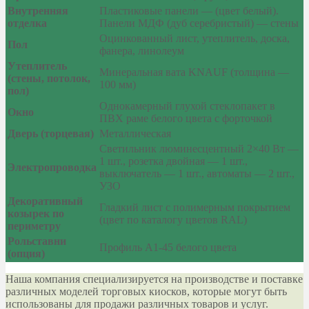
Внутренняя
Пластиковые панели — (цвет белый).
отделка
Панели МДФ (дуб серебристый) — стены
Оцинкованный лист, утеплитель, доска,
Пол
фанера, линолеум
Утеплитель
Минеральная вата KNAUF (толщина —
(стены, потолок,
100 мм)
пол)
Однокамерный глухой стеклопакет в
Окно
ПВХ раме белого цвета с форточкой
Дверь (торцевая)
Металлическая
Светильник люминесцентный 2×40 Вт —
1 шт., розетка двойная — 1 шт.,
Электропроводка
выключатель — 1 шт., автоматы — 2 шт.,
УЗО
Декоративный
Гладкий лист с полимерным покрытием
козырек по
(цвет по каталогу цветов RAL)
периметру
Рольставни
Профиль А1-45 белого цвета
(опция)
Наша компания специализируется на производстве и поставке
различных моделей торговых киосков, которые могут быть
использованы для продажи различных товаров и услуг.