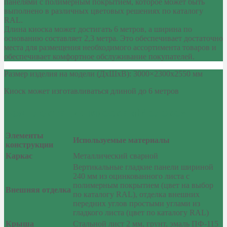
панелями с полимерным покрытием, которое может быть
выполнено в различных цветовых решениях по каталогу
RAL.
Длина киоска может достигать 6 метров, а ширина по
основанию составляет 2,3 метра. Это обеспечивает достаточно
места для размещения необходимого ассортимента товаров и
обеспечивает комфортное обслуживание покупателей.
Размер изделия на модели (ДхШхВ): 3000×2300х2550 мм
Киоск может изготавливаться длиной до 6 метров
Комплектация киоска «Молоко»
Элементы
Используемые материалы
конструкции
Каркас
Металлический сварной
Вертикальные гладкие панели шириной
240 мм из оцинкованного листа с
полимерным покрытием (цвет на выбор
Внешняя отделка
по каталогу RAL), отделка внешних
передних углов простыми углами из
гладкого листа (цвет по каталогу RAL)
Крыша
Стальной лист 2 мм, грунт, эмаль ПФ-115