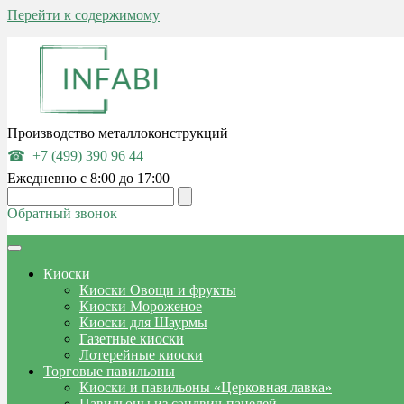
Перейти к содержимому
Производство металлоконструкций
+7 (499) 390 96 44
Ежедневно с 8:00 до 17:00
Обратный звонок
Киоски
Киоски Овощи и фрукты
Киоски Мороженое
Киоски для Шаурмы
Газетные киоски
Лотерейные киоски
Торговые павильоны
Киоски и павильоны «Церковная лавка»
Павильоны из сэндвич-панелей