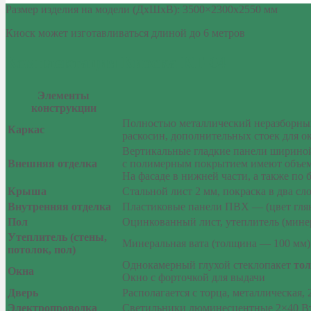
Размер изделия на модели (ДхШхВ): 3500×2300х2550 мм
Киоск может изготавливаться длиной до 6 метров
Комплектация Киоска КТ-04
Элементы
конструкции
Полностью металлический неразборный
Каркас
раскосин, дополнительных стоек для о
Вертикальные гладкие панели шириной
Внешняя отделка
с полимерным покрытием имеют объем
На фасаде в нижней части, а также по
Крыша
Стальной лист 2 мм, покраска в два сл
Внутренняя отделка
Пластиковые панели ПВХ — (цвет гля
Пол
Оцинкованный лист, утеплитель (минер
Утеплитель (стены,
Минеральная вата (толщина — 100 мм)
потолок, пол)
Однокамерный глухой стеклопакет
то
Окна
Окно с форточкой для выдачи
Дверь
Располагается с торца, металлическая, 
Электропроводка
Светильники люминесцентные 2×40 Вт,