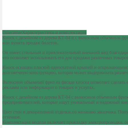
Описание
Характеристики и комплектация
Киоск с дизайном из дерева КТ-04 и с выносным объемным фри
или пункта продаж билетов.
Он имеет стильный и привлекательный внешний вид благодаря е
что позволяет использовать его для продажи различных товаров
Киоск оснащен плоской односкатной крышей и открывающимся 
долговечную конструкцию, которая может выдерживать различ
Выносной объемный фриз на фасаде киоска позволяет сделать 
рекламы или информации о товарах и услугах.
Киоск с дизайном из дерева КТ-04 с выносным объемным фризо
предпринимателей, которые ищут уникальный и надежный киоск
Цвет стен и декоративной отделки по желанию заказчика. Поп
оттенков.
Комплектация модели включает прокладку электропроводки, о