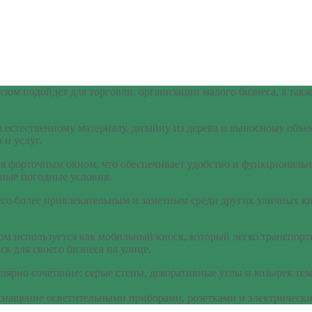
зом подойдет для торговли, организации малого бизнеса, а так
стественному материалу, дизайну из дерева и выносному объемн
 и услуг.
форточным окном, что обеспечивает удобство и функционально
ные погодные условия.
его более привлекательным и заметным среди других уличных к
м используется как мобильный киоск, который легко транспорти
 для своего бизнеса на улице.
улярно сочетание: серые стены, декоративные углы и козырек т
снащение осветительными приборами, розетками и электрическ