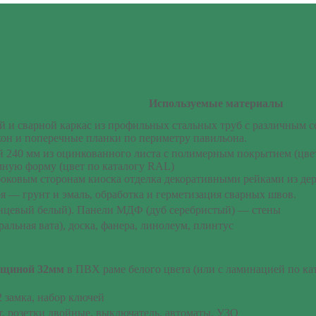
Используемые материалы
 и сварной каркас из профильных стальных труб с различным с
кон и поперечные планки по периметру павильона.
 240 мм из оцинкованного листа с полимерным покрытием (цвет 
ную форму (цвет по каталогу RAL)
 боковым сторонам киоска отделка декоративными рейками из де
оя — грунт и эмаль, обработка и герметизация сварных швов.
нцевый белый). Панели МДФ (дуб серебристый) — стены
альная вата), доска, фанера, линолеум, плинтус
лщиной 32мм
в ПВХ раме белого цвета (или с ламинацией по кат
2 замка, набор ключей
 розетки двойные, выключатель, автоматы, УЗО