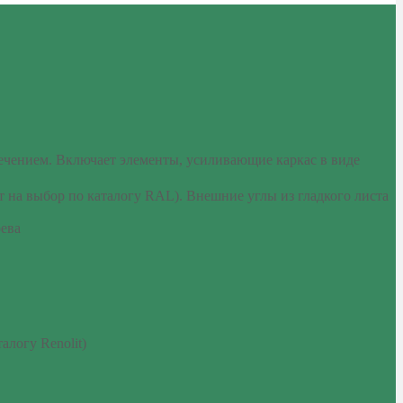
ечением. Включает элементы, усиливающие каркас в виде
на выбор по каталогу RAL). Внешние углы из гладкого листа
рева
алогу Renolit)