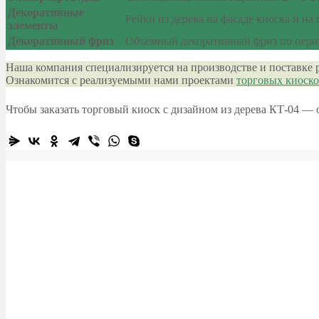
Декоративные
Рейки из дерева на фасаде киоска и на
элементы
Декоративный фриз
Объемный декоративный фриз по перим
Наша компания специализируется на производстве и поставке 
Ознакомится с реализуемыми нами проектами
торговых киоск
Чтобы заказать торговый киоск с дизайном из дерева КТ-04 —