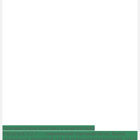
Описание
Характеристики и комплектация
Городской 5х2.3 — современный торговый киоск. Киоск
оснащен как форточкой для обслуживания покупателей, так и