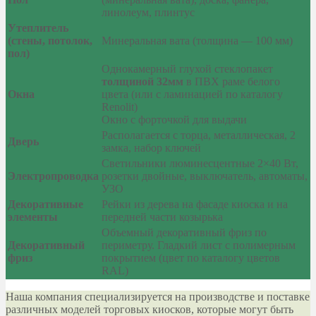
линолеум, плинтус
Утеплитель
(стены, потолок,
Минеральная вата (толщина — 100 мм)
пол)
Однокамерный глухой стеклопакет
толщиной 32мм
в ПВХ раме белого
Окна
цвета (или с ламинацией по каталогу
Renolit)
Окно с форточкой для выдачи
Располагается с торца, металлическая, 2
Дверь
замка, набор ключей
Светильники люминесцентные 2×40 Вт,
Электропроводка
розетки двойные, выключатель, автоматы,
УЗО
Декоративные
Рейки из дерева на фасаде киоска и на
элементы
передней части козырька
Объемный декоративный фриз по
Декоративный
периметру. Гладкий лист с полимерным
фриз
покрытием (цвет по каталогу цветов
RAL)
Наша компания специализируется на производстве и поставке
различных моделей торговых киосков, которые могут быть