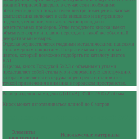
входной торцевой дверью, в случае если необходимо
обеспечить доступ покупателей внутрь помещения. Базовая
комплектация включает в себя внешнюю и внутреннюю
отделку, утепление, монтаж электропроводки и
осветительных приборов. Углы городского киоска имеют
объемную форму и плавно переходят в такой же объемный
декоративный козырек.
Отделка осуществляется гладкими металлическими панелями
с полимерным покрытием. Покрытие может различных
цветов, который возможно подобрать по каталогу цветов
RAL.
В целом, киоск Городской 5х2.3 с объемными углами
представляет собой стильную и современную конструкцию,
которая выделяется из окружающей среды и становится
точкой привлечения внимания в городском пространстве.
Размер изделия на модели (ДхШхВ): 3500×2300х2550 мм
Киоск может изготавливаться длиной до 6 метров
Комплектация Киоска Городской 5х2.3
Элементы
Используемые материалы
конструкции