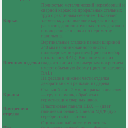
Полностью металлический неразборный и
сварной каркас из профильных стальных
труб с различным сечением. Включает
Каркас
элементы, усиливающие каркас в виде
раскосин, дополнительных стоек для окон
и поперечные планки по периметру
павильона.
Вертикальные гладкие панели шириной
240 мм из оцинкованного листа с
полимерным покрытием (цвет на выбор
по каталогу RAL). Внешние углы из
Внешняя отделка
гладкого листа с полимерным покрытием
имеют объемную форму (цвет по каталогу
RAL)
На фасаде в нижней части отделка
декоративными рейками из дерева
Стальной лист 2 мм, покраска в два слоя
Крыша
— грунт и эмаль, обработка и
герметизация сварных швов.
Пластиковые панели ПВХ — (цвет
Внутренняя
глянцевый белый). Панели МДФ (дуб
отделка
серебристый) — стены
Оцинкованный лист, утеплитель
Пол
(минеральная вата), доска, фанера,