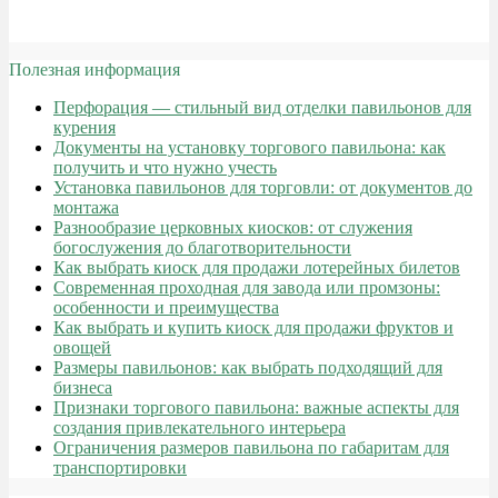
Полезная информация
Перфорация — стильный вид отделки павильонов для
курения
Документы на установку торгового павильона: как
получить и что нужно учесть
Установка павильонов для торговли: от документов до
монтажа
Разнообразие церковных киосков: от служения
богослужения до благотворительности
Как выбрать киоск для продажи лотерейных билетов
Современная проходная для завода или промзоны:
особенности и преимущества
Как выбрать и купить киоск для продажи фруктов и
овощей
Размеры павильонов: как выбрать подходящий для
бизнеса
Признаки торгового павильона: важные аспекты для
создания привлекательного интерьера
Ограничения размеров павильона по габаритам для
транспортировки