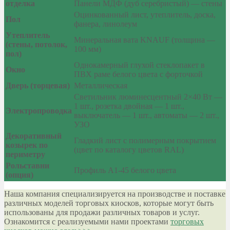
отделка
Панели МДФ (дуб серебристый) — стены
Оцинкованный лист, утеплитель, доска,
Пол
фанера, линолеум
Утеплитель
Минеральная вата KNAUF (толщина —
(стены, потолок,
100 мм)
пол)
Однокамерный глухой стеклопакет в
Окно
ПВХ раме белого цвета с форточкой
Дверь (торцевая)
Металлическая
Светильник люминесцентный 2×40 Вт —
1 шт., розетка двойная — 1 шт.,
Электропроводка
выключатель — 1 шт., автоматы — 2 шт.,
УЗО
Декоративный
Гладкий лист с полимерным покрытием
козырек по
(цвет по каталогу цветов RAL)
периметру
Рольставни
Профиль А1-45 белого цвета
(опция)
Наша компания специализируется на производстве и поставке
различных моделей торговых киосков, которые могут быть
использованы для продажи различных товаров и услуг.
Ознакомится с реализуемыми нами проектами
торговых