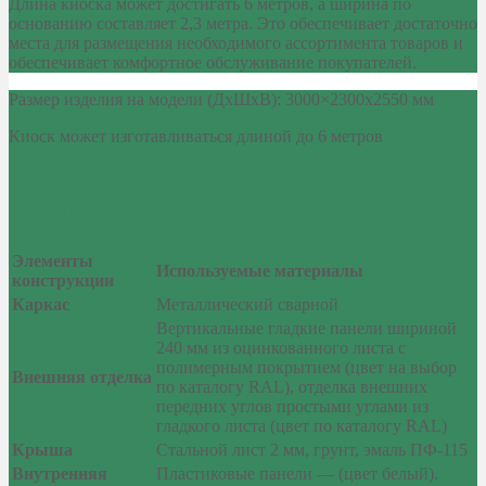
Длина киоска может достигать 6 метров, а ширина по
основанию составляет 2,3 метра. Это обеспечивает достаточно
места для размещения необходимого ассортимента товаров и
обеспечивает комфортное обслуживание покупателей.
Размер изделия на модели (ДхШхВ): 3000×2300х2550 мм
Киоск может изготавливаться длиной до 6 метров
Комплектация киоска «Еда и
Напитки»
Элементы
Используемые материалы
конструкции
Каркас
Металлический сварной
Вертикальные гладкие панели шириной
240 мм из оцинкованного листа с
полимерным покрытием (цвет на выбор
Внешняя отделка
по каталогу RAL), отделка внешних
передних углов простыми углами из
гладкого листа (цвет по каталогу RAL)
Крыша
Стальной лист 2 мм, грунт, эмаль ПФ-115
Внутренняя
Пластиковые панели — (цвет белый).