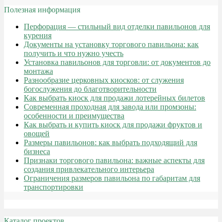
Полезная информация
Перфорация — стильный вид отделки павильонов для
курения
Документы на установку торгового павильона: как
получить и что нужно учесть
Установка павильонов для торговли: от документов до
монтажа
Разнообразие церковных киосков: от служения
богослужения до благотворительности
Как выбрать киоск для продажи лотерейных билетов
Современная проходная для завода или промзоны:
особенности и преимущества
Как выбрать и купить киоск для продажи фруктов и
овощей
Размеры павильонов: как выбрать подходящий для
бизнеса
Признаки торгового павильона: важные аспекты для
создания привлекательного интерьера
Ограничения размеров павильона по габаритам для
транспортировки
Каталог проектов