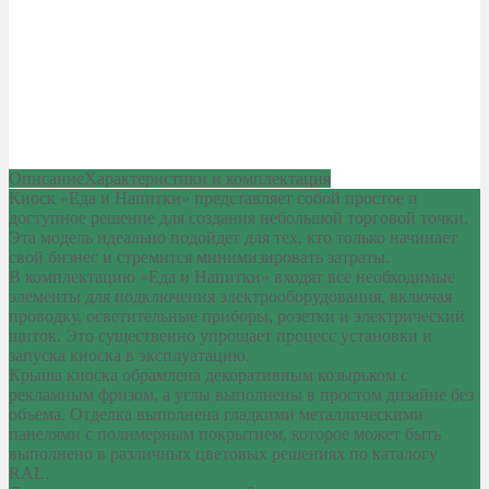
Описание
Характеристики и комплектация
Киоск «Еда и Напитки» представляет собой простое и
доступное решение для создания небольшой торговой точки.
Эта модель идеально подойдет для тех, кто только начинает
свой бизнес и стремится минимизировать затраты.
В комплектацию «Еда и Напитки» входят все необходимые
элементы для подключения электрооборудования, включая
проводку, осветительные приборы, розетки и электрический
щиток. Это существенно упрощает процесс установки и
запуска киоска в эксплуатацию.
Крыша киоска обрамлена декоративным козырьком с
рекламным фризом, а углы выполнены в простом дизайне без
объема. Отделка выполнена гладкими металлическими
панелями с полимерным покрытием, которое может быть
выполнено в различных цветовых решениях по каталогу
RAL.