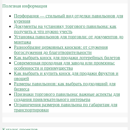
Полезная информация
Перфорация — стильный вид отделки павильонов для
курения
Документы на установку торгового павильона: как
получить и что нужно учесть
Установка павильонов для торговли: от документов до
монтажа
Разнообразие церковных киосков: от служения
богослужения до благотворительности
Как выбрать киоск для продажи лотерейных билетов
Современная проходная для завода или промзоны:
особенности и преимущества
Как выбрать и купить киоск для продажи фруктов и
овощей
Размеры павильонов: как выбрать подходящий для
бизнеса
Признаки торгового павильона: важные аспекты для
создания привлекательного интерьера
Ограничения размеров павильона по габаритам для
транспортировки
Каталог проектов