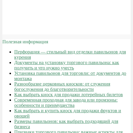
Полезная информация
Перфорация — стильный вид отделки павильонов для
курения
Документы на установку торгового павильона: как
получить и что нужно учесть
Установка павильонов для торговли: от документов до
монтажа
Разнообразие церковных киосков: от служения
богослужения до благотворительности
Как выбрать киоск для продажи лотерейных билетов
Современная проходная для завода или промзоны:
особенности и преимущества
Как выбрать и купить киоск для продажи фруктов и
овощей
Размеры павильонов: как выбрать подходящий для
бизнеса
Признаки торгового павильона: важные аспекты для