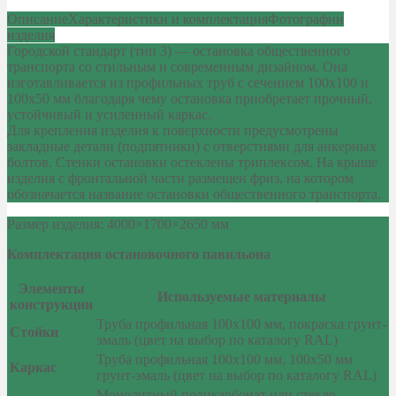
Описание
Характеристики и комплектация
Фотографии
изделия
Городской стандарт (тип 3) — остановка общественного
транспорта со стильным и современным дизайном. Она
изготавливается из профильных труб с сечением 100х100 и
100х50 мм благодаря чему остановка приобретает прочный,
устойчивый и усиленный каркас.
Для крепления изделия к поверхности предусмотрены
закладные детали (подпятники) с отверстиями для анкерных
болтов. Стенки остановки остеклены триплексом. На крыше
изделия с фронтальной части размещен фриз, на котором
обозначается название остановки общественного транспорта.
Размер изделия: 4000×1700×2650 мм
Комплектация остановочного павильона
Элементы
Используемые материалы
конструкции
Труба профильная 100х100 мм, покраска грунт-
Стойки
эмаль (цвет на выбор по каталогу RAL)
Труба профильная 100х100 мм, 100х50 мм
Каркас
грунт-эмаль (цвет на выбор по каталогу RAL)
Монолитный поликарбонат или стекло-