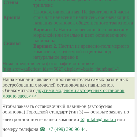
Стены
триплекс
Плоская, односкатная. На фронтальной части
Крыша
фриз для нанесения надписей, обозначающих
названия остановок общественного транспорта
Вариант 1.
Настил деревянный с покрытием
морилкой или эмалью в цвет остановочного
павильона
Скамья
Вариант 2.
Настил из древесно-полимерного
композита, с текстурой и цветом под
натуральное дерево к
Ниже представлены фотографии остановки
[ngg src=»galleries» ids=»502″ display=»basic_thumbnail»]
Наша компания является производителем самых различных
востребованных моделей остановочных павильонов.
Ознакомиться с
другими моделями автобусных остановок
можно здесь>>>
Чтобы заказать остановочный павильон (автобусная
остановка) Городской стандарт (тип 3) — оставьте заявку по
электронной почте нашей компании
infabi@mail.ru
или
номеру телефона
+7 (499) 390 96 44
.