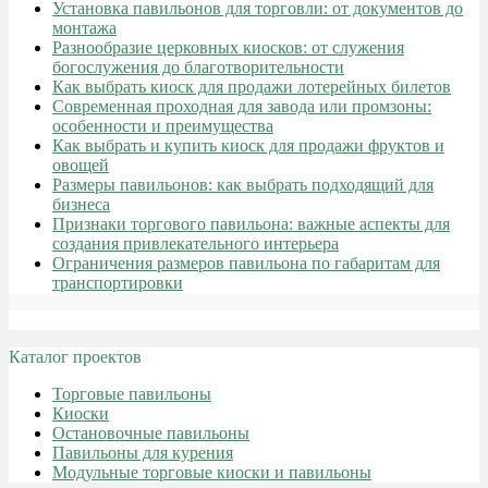
Установка павильонов для торговли: от документов до
монтажа
Разнообразие церковных киосков: от служения
богослужения до благотворительности
Как выбрать киоск для продажи лотерейных билетов
Современная проходная для завода или промзоны:
особенности и преимущества
Как выбрать и купить киоск для продажи фруктов и
овощей
Размеры павильонов: как выбрать подходящий для
бизнеса
Признаки торгового павильона: важные аспекты для
создания привлекательного интерьера
Ограничения размеров павильона по габаритам для
транспортировки
Каталог проектов
Торговые павильоны
Киоски
Остановочные павильоны
Павильоны для курения
Модульные торговые киоски и павильоны